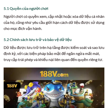
5.1 Quyền của người chơi
Người chơi có quyền xem, cập nhật hoặc xóa dữ liệu cá nhân
của họ, cũng như yêu cầu giới hạn cách dữ liệu được sử dụng
cho mục đích vận hành.
5.2 Chính sách lưu trữ và bảo vệ dữ liệu
Dữ liệu được lưu trữ trên hạ tầng được kiểm soát và sao lưu
định kỳ, với các biện pháp bảo mật để ngăn ngừa mất mát,
truy cập trái phép và khiếu nại liên quan đến quyền riêng tư.