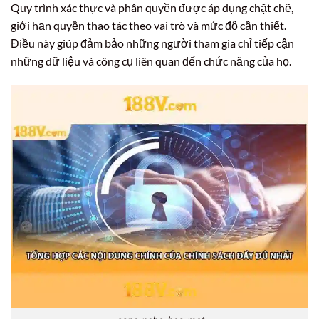
Quy trình xác thực và phân quyền được áp dụng chặt chẽ,
giới hạn quyền thao tác theo vai trò và mức độ cần thiết.
Điều này giúp đảm bảo những người tham gia chỉ tiếp cận
những dữ liệu và công cụ liên quan đến chức năng của họ.