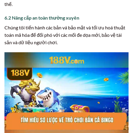
thể.
6.2 Nâng cấp an toàn thường xuyên
Chúng tôi tiến hành các bản vá bảo mật và tối ưu hoá thuật
toán mã hóa để đối phó với các mối đe dọa mới, bảo vệ tài
sản và dữ liệu người chơi.