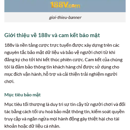
gioi-thieu-banner
Giới thiệu về 188v và cam kết bảo mật
188v là nền tảng cược trực tuyến được xây dựng trên các
nguyên tắc bảo mật dữ liệu và bảo vệ người chơi từ khi
đăng ký cho tới khi kết thúc phiên cược. Cam kết của chúng
tôi là đảm bảo thông tin khách hàng chỉ được sử dụng cho
mục đích vận hành, hỗ trợ và cải thiện trải nghiệm người
chơi.
Mục tiêu bảo mật
Mục tiêu tối thượng là duy trì sự tin cậy từ người chơi và đối
tác bằng cách tối ưu hoá bảo mật thông tin, kiểm soát quyền
truy cập và ngăn ngừa mọi hành động gây thiệt hại cho tài
khoản hoặc dữ liệu cá nhân.