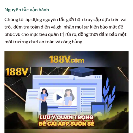
Nguyên tắc vận hành
Chúng tôi áp dụng nguyên tắc giới hạn truy cập dựa trên vai
trò, kiểm tra toàn diện và ghi nhận mọi sự kiện bảo mật để
phục vụ cho mục tiêu quản trị rủi ro, đồng thời đảm bảo một
môi trường chơi an toàn và công bằng.