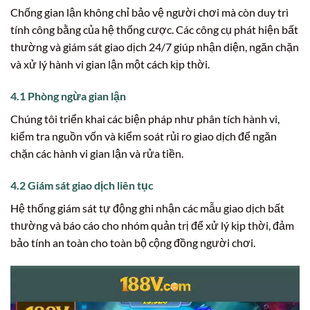
Chống gian lận không chỉ bảo vệ người chơi mà còn duy trì
tính công bằng của hệ thống cược. Các công cụ phát hiện bất
thường và giám sát giao dịch 24/7 giúp nhận diện, ngăn chặn
và xử lý hành vi gian lận một cách kịp thời.
4.1 Phòng ngừa gian lận
Chúng tôi triển khai các biện pháp như phân tích hành vi,
kiểm tra nguồn vốn và kiểm soát rủi ro giao dịch để ngăn
chặn các hành vi gian lận và rửa tiền.
4.2 Giám sát giao dịch liên tục
Hệ thống giám sát tự động ghi nhận các mẫu giao dịch bất
thường và báo cáo cho nhóm quản trị để xử lý kịp thời, đảm
bảo tính an toàn cho toàn bộ cộng đồng người chơi.