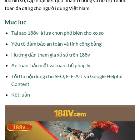
loại xổ số, cập nhật kết quả nhanh chóng và hỗ trợ thanh
toán đa dạng cho người dùng Việt Nam.
Mục lục
Tại sao 188v là lựa chọn phổ biến cho xo so
Yếu tố đảm bảo an toàn và tính công bằng
Hướng dẫn tham gia xổ số trên 188v
An toàn, bảo mật và tuân thủ pháp lý
Tối ưu nội dung cho SEO, E-E-A-T và Google Helpful
Content
Kết luận