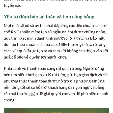
tuyến nào.
Yếu tố đảm bảo an toàn và tính công bằng
Một nhà cái xổ số uy tín phải đáp ứng các tiêu chuẩn sau: cơ
chế RNG (phần mềm tạo số ngẫu nhiên) được chứng nhận,
quy trình xác minh danh tính người chơi (KYC) và bảo mật
dữ liệu theo chuẩn mã hóa cao. 188v thường mô tả rõ ràng
cách kết quả được tạo ra và cam kết không can thiệp vào kết
quả để bảo vệ quyền lợi người chơi.
Khía cạnh về thanh toán cũng rất quan trọng. Người dùng
nên tìm hiểu thời gian xử lý rút tiền, giới hạn giao dịch và các
phương thức thanh toán được hỗ trợ địa phương. Những
nền tảng tốt sẽ có hỗ trợ khách hàng đa ngôn ngữ và bảng
câu hỏi thường gặp để giải quyết các vấn đề phổ biến nhanh
chóng.