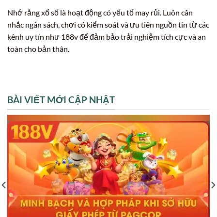
Nhớ rằng xổ số là hoạt động có yếu tố may rủi. Luôn cân
nhắc ngân sách, chơi có kiểm soát và ưu tiên nguồn tin từ các
kênh uy tín như 188v để đảm bảo trải nghiệm tích cực và an
toàn cho bản thân.
BÀI VIẾT MỚI CẬP NHẬT