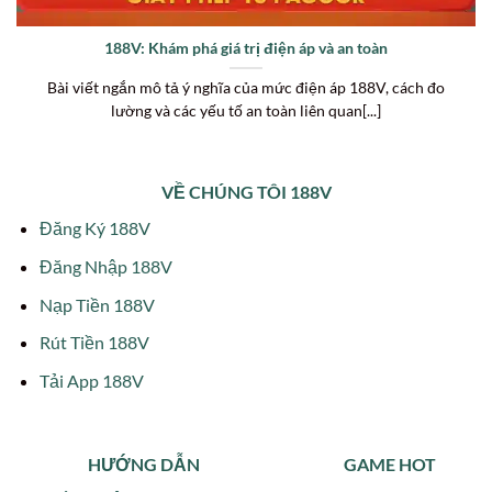
188V: Khám phá giá trị điện áp và an toàn
Bài viết ngắn mô tả ý nghĩa của mức điện áp 188V, cách đo
lường và các yếu tố an toàn liên quan[...]
VỀ CHÚNG TÔI 188V
Đăng Ký 188V
Đăng Nhập 188V
Nạp Tiền 188V
Rút Tiền 188V
Tải App 188V
HƯỚNG DẪN
GAME HOT