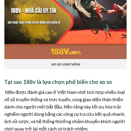
xo-so-overview
Tại sao 188v là lựa chọn phổ biến cho xo so
188v được đánh giá cao ở Việt Nam nhờ tích hợp nhiều loại
xổ số truyền thống và trực tuyến, cùng giao diện thân thiện
dành cho người mới bắt đầu. Nền tảng này tối ưu hóa trải
nghiệm người dùng bằng các công cụ tra cứu kết quả nhanh,
lịch sử cược, và hệ thống thưởng nhằm khuyến khích người
chơi quay trở lại một cách có trách nhiệm.