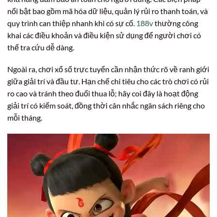
nổi bật bao gồm mã hóa dữ liệu, quản lý rủi ro thanh toán, và
quy trình can thiệp nhanh khi có sự cố.
188v
thường công
khai các điều khoản và điều kiện sử dụng để người chơi có
thể tra cứu dễ dàng.
Ngoài ra, chơi xổ số trực tuyến cần nhận thức rõ về ranh giới
giữa giải trí và đầu tư. Hạn chế chi tiêu cho các trò chơi có rủi
ro cao và tránh theo đuổi thua lỗ; hãy coi đây là hoạt động
giải trí có kiểm soát, đồng thời cân nhắc ngân sách riêng cho
mỗi tháng.