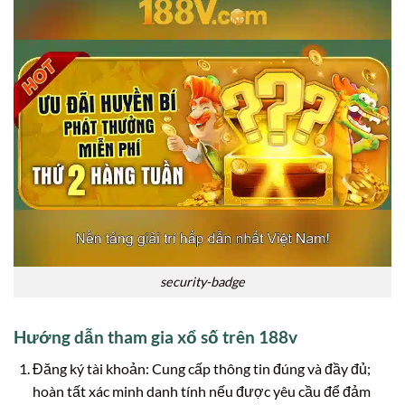
security-badge
Hướng dẫn tham gia xổ số trên 188v
Đăng ký tài khoản: Cung cấp thông tin đúng và đầy đủ;
hoàn tất xác minh danh tính nếu được yêu cầu để đảm