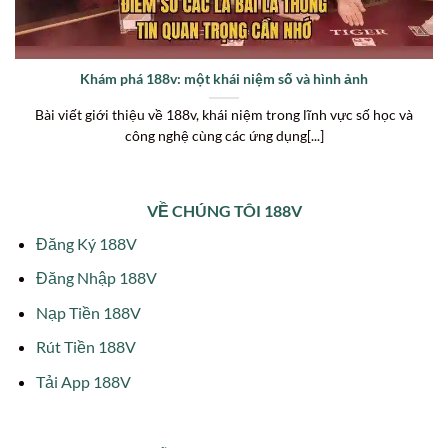
Khám phá 188v: một khái niệm số và hình ảnh
Bài viết giới thiệu về 188v, khái niệm trong lĩnh vực số học và
công nghệ cùng các ứng dụng[...]
VỀ CHÚNG TÔI 188V
Đăng Ký 188V
Đăng Nhập 188V
Nạp Tiền 188V
Rút Tiền 188V
Tải App 188V