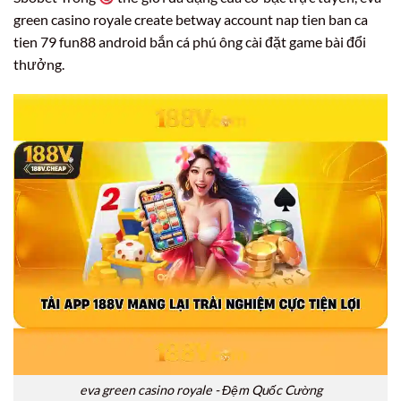
green casino royale create betway account nap tien ban ca
tien 79 fun88 android bắn cá phú ông cài đặt game bài đổi
thưởng.
eva green casino royale - Đệm Quốc Cường