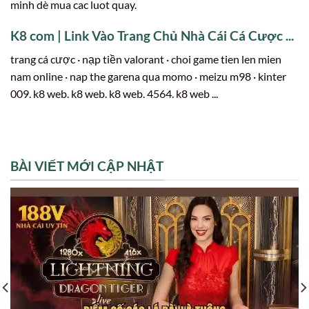
minh dè mua cac luot quay.
K8 com | Link Vào Trang Chủ Nhà Cái Cá Cược ...
trang cá cược · nạp tiền valorant · choi game tien len mien
nam online · nap the garena qua momo · meizu m98 · kinter
009. k8 web. k8 web. k8 web. 4564. k8 web ...
BÀI VIẾT MỚI CẬP NHẬT