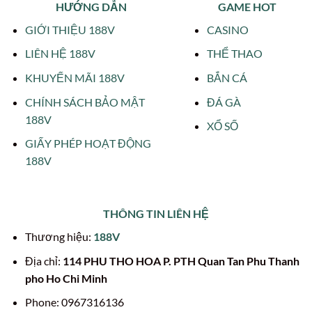
HƯỚNG DẪN
GAME HOT
GIỚI THIỆU 188V
CASINO
LIÊN HỆ 188V
THỂ THAO
KHUYẾN MÃI 188V
BẮN CÁ
CHÍNH SÁCH BẢO MẬT
ĐÁ GÀ
188V
XỔ SỐ
GIẤY PHÉP HOẠT ĐỘNG
188V
THÔNG TIN LIÊN HỆ
Thương hiệu:
188V
Địa chỉ:
114 PHU THO HOA P. PTH Quan Tan Phu Thanh
pho Ho Chi Minh
Phone:
0967316136