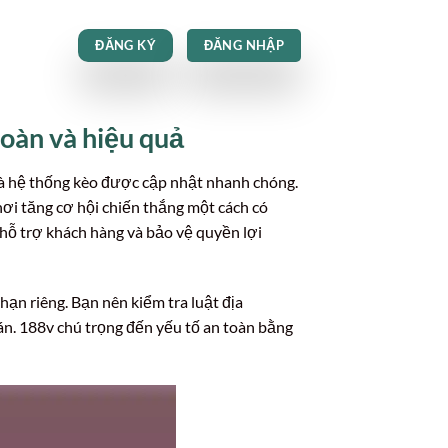
ĐĂNG KÝ
ĐĂNG NHẬP
oàn và hiệu quả
và hệ thống kèo được cập nhật nhanh chóng.
chơi tăng cơ hội chiến thắng một cách có
 hỗ trợ khách hàng và bảo vệ quyền lợi
hạn riêng. Bạn nên kiểm tra luật địa
án. 188v chú trọng đến yếu tố an toàn bằng