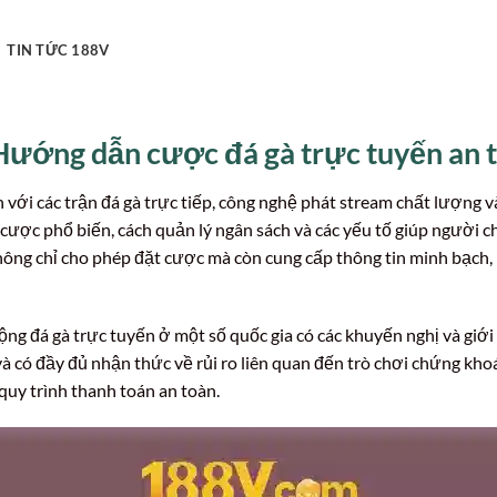
TIN TỨC 188V
Hướng dẫn cược đá gà trực tuyến an t
với các trận đá gà trực tiếp, công nghệ phát stream chất lượng 
ại cược phổ biến, cách quản lý ngân sách và các yếu tố giúp người 
không chỉ cho phép đặt cược mà còn cung cấp thông tin minh bạch,
ộng đá gà trực tuyến ở một số quốc gia có các khuyến nghị và giới 
à có đầy đủ nhận thức về rủi ro liên quan đến trò chơi chứng kho
quy trình thanh toán an toàn.