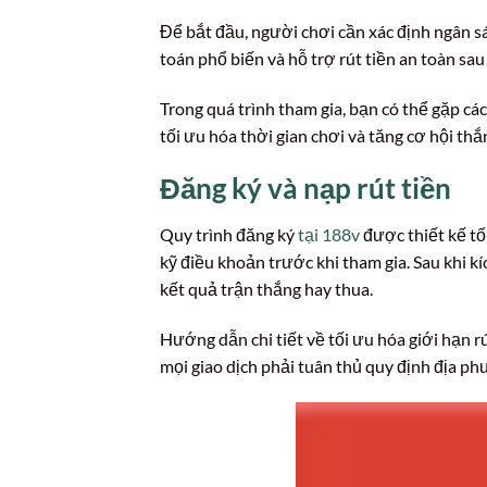
Để bắt đầu, người chơi cần xác định ngân sá
toán phổ biến và hỗ trợ rút tiền an toàn sau
Trong quá trình tham gia, bạn có thể gặp cá
tối ưu hóa thời gian chơi và tăng cơ hội thắ
Đăng ký và nạp rút tiền
Quy trình đăng ký
tại 188v
được thiết kế tố
kỹ điều khoản trước khi tham gia. Sau khi k
kết quả trận thắng hay thua.
Hướng dẫn chi tiết về tối ưu hóa giới hạn rút
mọi giao dịch phải tuân thủ quy định địa ph