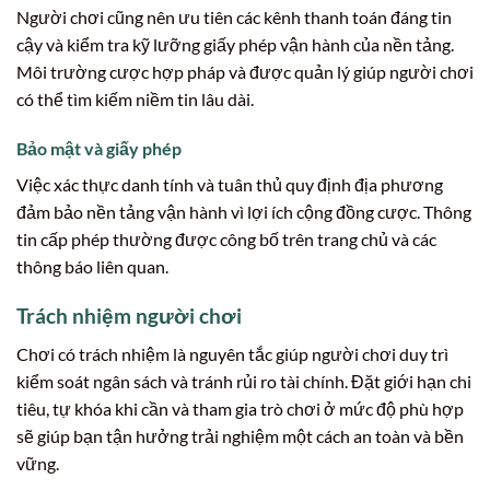
Người chơi cũng nên ưu tiên các kênh thanh toán đáng tin
cậy và kiểm tra kỹ lưỡng giấy phép vận hành của nền tảng.
Môi trường cược hợp pháp và được quản lý giúp người chơi
có thể tìm kiếm niềm tin lâu dài.
Bảo mật và giấy phép
Việc xác thực danh tính và tuân thủ quy định địa phương
đảm bảo nền tảng vận hành vì lợi ích cộng đồng cược. Thông
tin cấp phép thường được công bố trên trang chủ và các
thông báo liên quan.
Trách nhiệm người chơi
Chơi có trách nhiệm là nguyên tắc giúp người chơi duy trì
kiểm soát ngân sách và tránh rủi ro tài chính. Đặt giới hạn chi
tiêu, tự khóa khi cần và tham gia trò chơi ở mức độ phù hợp
sẽ giúp bạn tận hưởng trải nghiệm một cách an toàn và bền
vững.