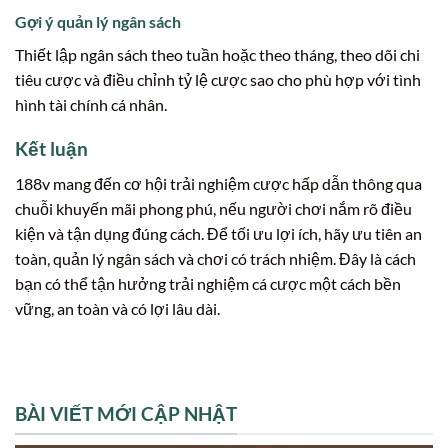
Gợi ý quản lý ngân sách
Thiết lập ngân sách theo tuần hoặc theo tháng, theo dõi chi
tiêu cược và điều chỉnh tỷ lệ cược sao cho phù hợp với tình
hình tài chính cá nhân.
Kết luận
188v mang đến cơ hội trải nghiệm cược hấp dẫn thông qua
chuỗi khuyến mãi phong phú, nếu người chơi nắm rõ điều
kiện và tận dụng đúng cách. Để tối ưu lợi ích, hãy ưu tiên an
toàn, quản lý ngân sách và chơi có trách nhiệm. Đây là cách
bạn có thể tận hưởng trải nghiệm cá cược một cách bền
vững, an toàn và có lợi lâu dài.
BÀI VIẾT MỚI CẬP NHẬT