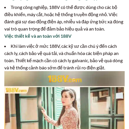
Trong công nghiệp, 188V có thể được dùng cho các bộ
điều khiển, máy cắt, hoặc hệ thống truyền động nhỏ. Việc
đánh giá sự dao động điện áp, nhiễu và đáp ứng bức xạ đóng
vai trò quan trọng để đảm bảo hiệu quả và an toàn.
Việc thiết kế và an toàn với 188V
Khi làm việc ở mức 188V, các kỹ sư cần chú ý đến cách
cách ly, cách bảo vệ quá tải, và chuẩn hóa các biện pháp an
toàn. Thiết kế mạch cần có cách ly galvanic, bảo vệ quá dòng
và hệ thống cảnh báo sớm để tránh rủi ro điện giật.