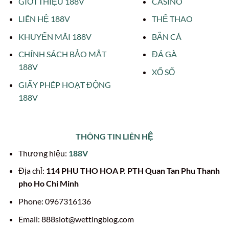
GIỚI THIỆU 188V
CASINO
LIÊN HỆ 188V
THỂ THAO
KHUYẾN MÃI 188V
BẮN CÁ
CHÍNH SÁCH BẢO MẬT
ĐÁ GÀ
188V
XỔ SỐ
GIẤY PHÉP HOẠT ĐỘNG
188V
THÔNG TIN LIÊN HỆ
Thương hiệu:
188V
Địa chỉ:
114 PHU THO HOA P. PTH Quan Tan Phu Thanh
pho Ho Chi Minh
Phone:
0967316136
Email:
888slot@wettingblog.com