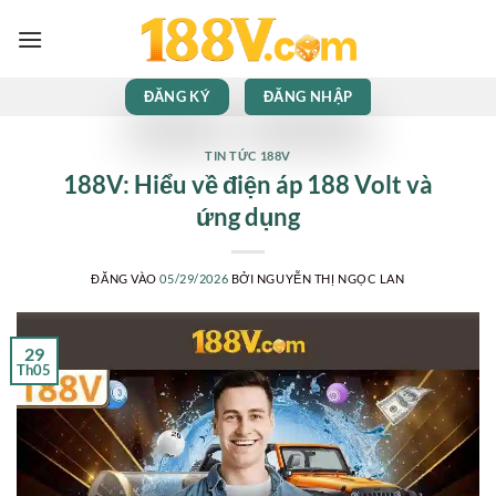
Bỏ
qua
nội
dung
ĐĂNG KÝ
ĐĂNG NHẬP
TIN TỨC 188V
188V: Hiểu về điện áp 188 Volt và
ứng dụng
ĐĂNG VÀO
05/29/2026
BỞI
NGUYỄN THỊ NGỌC LAN
29
Th05