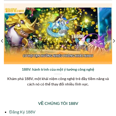
188V: hành trình của một ý tưởng công nghệ
Khám phá 188V, một khái niệm công nghệ trẻ đầy tiềm năng và
cách nó có thể thay đổi nhiều lĩnh vực.
VỀ CHÚNG TÔI 188V
Đăng Ký 188V