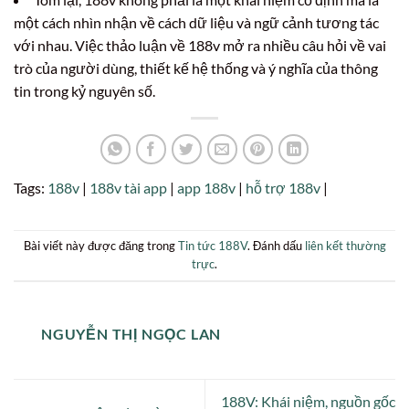
một cách nhìn nhận về cách dữ liệu và ngữ cảnh tương tác
với nhau. Việc thảo luận về 188v mở ra nhiều câu hỏi về vai
trò của người dùng, thiết kế hệ thống và ý nghĩa của thông
tin trong kỷ nguyên số.
Tags:
188v
|
188v tài app
|
app 188v
|
hỗ trợ 188v
|
Bài viết này được đăng trong
Tin tức 188V
. Đánh dấu
liên kết thường
trực
.
NGUYỄN THỊ NGỌC LAN
188V: Khái niệm, nguồn gốc