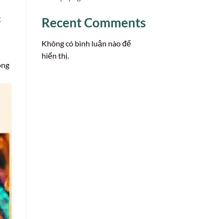
g
Recent Comments
Không có bình luận nào để
hiển thị.
ông