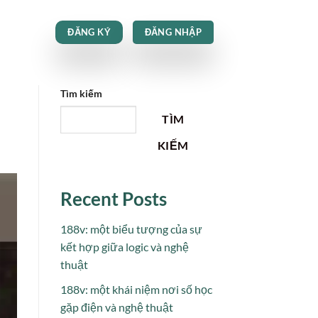
ĐĂNG KÝ
ĐĂNG NHẬP
Tìm kiếm
TÌM
KIẾM
Recent Posts
188v: một biểu tượng của sự
kết hợp giữa logic và nghệ
thuật
188v: một khái niệm nơi số học
gặp điện và nghệ thuật