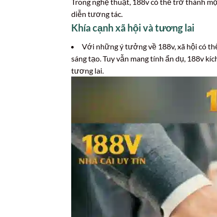
Trong nghệ thuật, 188v có thể trở thành mộ
diễn tương tác.
Khía cạnh xã hội và tương lai
Với những ý tưởng về 188v, xã hội có th
sáng tạo. Tuy vẫn mang tính ẩn dụ, 188v kíc
tương lai.