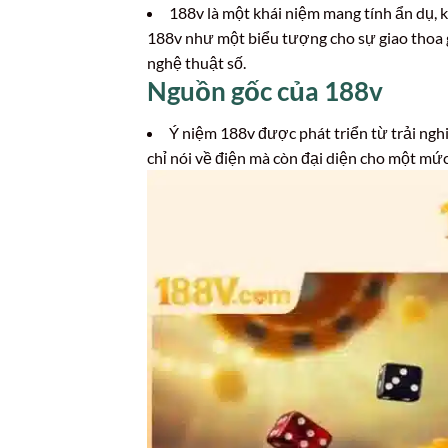
188v là một khái niệm mang tính ẩn dụ, k
188v như một biểu tượng cho sự giao thoa 
nghệ thuật số.
Nguồn gốc của 188v
Ý niệm 188v được phát triển từ trải ngh
chỉ nói về điện mà còn đại diện cho một mứ