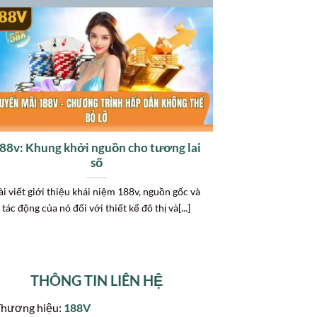
88v: Khung khởi nguồn cho tương lai
số
ài viết giới thiệu khái niệm 188v, nguồn gốc và
tác động của nó đối với thiết kế đô thị và[...]
THÔNG TIN LIÊN HỆ
hương hiệu:
188V