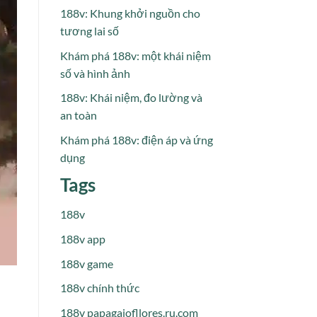
188v: Khung khởi nguồn cho
tương lai số
Khám phá 188v: một khái niệm
số và hình ảnh
188v: Khái niệm, đo lường và
an toàn
Khám phá 188v: điện áp và ứng
dụng
Tags
188v
188v app
188v game
188v chính thức
188v papagaiofllores.ru.com