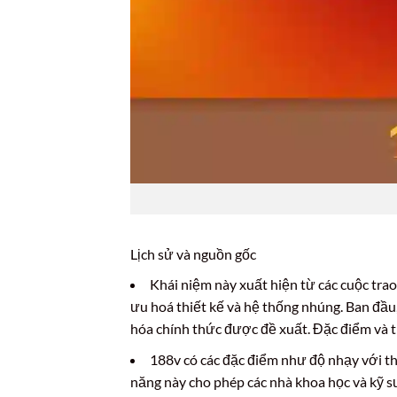
Lịch sử và nguồn gốc
Khái niệm này xuất hiện từ các cuộc trao
ưu hoá thiết kế và hệ thống nhúng. Ban đầ
hóa chính thức được đề xuất.
Đặc điểm và 
188v có các đặc điểm như độ nhạy với tha
năng này cho phép các nhà khoa học và kỹ s