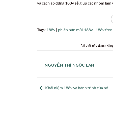
và cách áp dụng 188v sẽ giúp các nhóm làm 
Tags:
188v
|
phiên bản mới 188v
|
188v free
Bài viết này được đăn
NGUYỄN THỊ NGỌC LAN
Khái niệm 188v và hành trình của nó