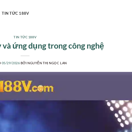
TIN TỨC 188V
TIN TỨC 188V
 và ứng dụng trong công nghệ
O
05/29/2026
BỞI
NGUYỄN THỊ NGỌC LAN