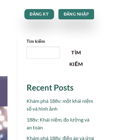
ĐĂNG KÝ
ĐĂNG NHẬP
Tìm kiếm
TÌM
KIẾM
Recent Posts
Khám phá 188v: một khái niệm
số và hình ảnh
188v: Khái niệm, đo lường và
an toàn
Khám phá 188v: điện áp và ứng