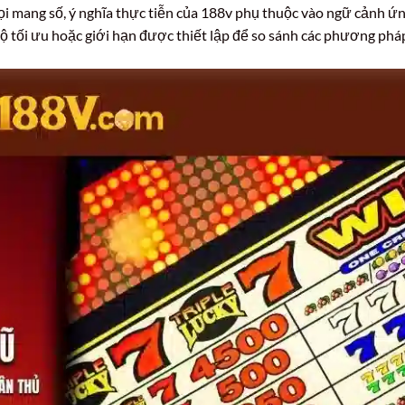
i mang số, ý nghĩa thực tiễn của 188v phụ thuộc vào ngữ cảnh ứ
ộ tối ưu hoặc giới hạn được thiết lập để so sánh các phương phá