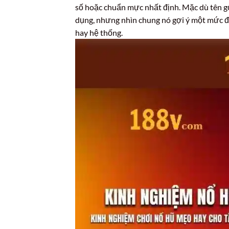
số hoặc chuẩn mực nhất định. Mặc dù tên gọ
dụng, nhưng nhìn chung nó gợi ý một mức đ
hay hệ thống.