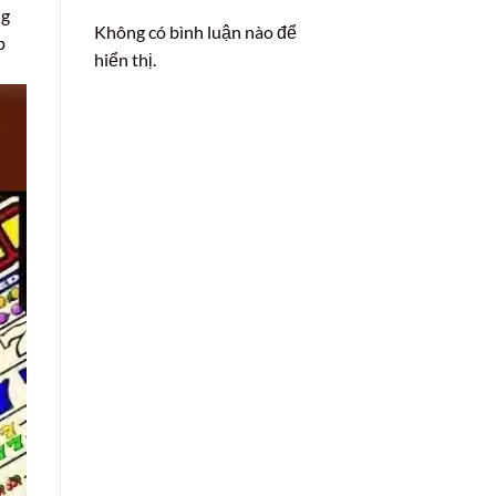
ng
Không có bình luận nào để
p
hiển thị.