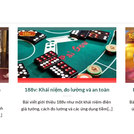
à
188v: Khái niệm, đo lường và an toàn
Bài viết giới thiệu 188v như một khái niệm điện
Bà
nh
giả tưởng, cách đo lường và các ứng dụng tiềm[...]
ứ
.]