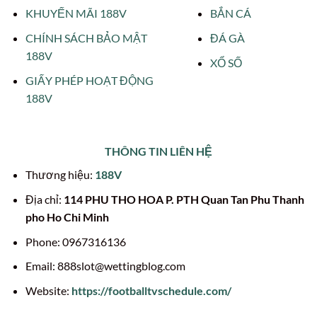
KHUYẾN MÃI 188V
BẮN CÁ
CHÍNH SÁCH BẢO MẬT
ĐÁ GÀ
188V
XỔ SỐ
GIẤY PHÉP HOẠT ĐỘNG
188V
THÔNG TIN LIÊN HỆ
Thương hiệu:
188V
Địa chỉ:
114 PHU THO HOA P. PTH Quan Tan Phu Thanh
pho Ho Chi Minh
Phone:
0967316136
Email:
888slot@wettingblog.com
Website:
https://footballtvschedule.com/