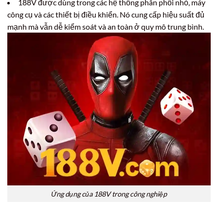
188V được dùng trong các hệ thống phân phối nhỏ, máy
công cụ và các thiết bị điều khiển. Nó cung cấp hiệu suất đủ
mạnh mà vẫn dễ kiểm soát và an toàn ở quy mô trung bình.
Ứng dụng của 188V trong công nghiệp