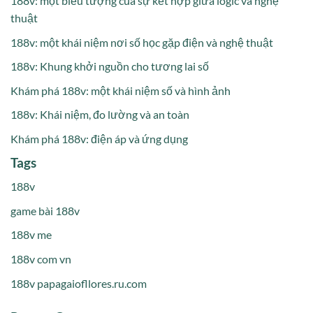
188v: một biểu tượng của sự kết hợp giữa logic và nghệ
thuật
188v: một khái niệm nơi số học gặp điện và nghệ thuật
188v: Khung khởi nguồn cho tương lai số
Khám phá 188v: một khái niệm số và hình ảnh
188v: Khái niệm, đo lường và an toàn
Khám phá 188v: điện áp và ứng dụng
Tags
188v
game bài 188v
188v me
188v com vn
188v papagaiofllores.ru.com