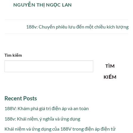
NGUYỄN THỊ NGỌC LAN
188v: Chuyến phiêu lưu đến một chiều kích lượng
Tìm kiếm
TÌM
KIẾM
Recent Posts
188V: Khám phá giá trị điện áp và an toàn
188v: Khái niệm, ý nghĩa và ứng dụng
Khái niệm và ứng dụng của 188V trong điện áp điện tử