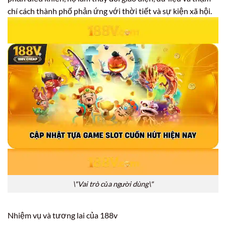
chí cách thành phố phản ứng với thời tiết và sự kiện xã hội.
\"Vai trò của người dùng\"
Nhiệm vụ và tương lai của 188v