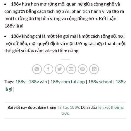
188v hứa hẹn mở rộng mối quan hệ giữa công nghệ và
con người bằng cách tích hợp AI, phân tích hành vi và tạo ra
môi trường đô thị bền vững và cộng đồng hơn.
Kết luận:
188v là gì
188v không chỉ là một tên gọi mà là một cách sống số, nơi
mọi dữ liệu, mọi quyết định và mọi tương tác hợp thành một
thế giới số đầy cảm xúc và tiềm năng.
Tags:
188v
|
188v win
|
188v com tại app
|
188v school
|
188v
là gì
|
Bài viết này được đăng trong
Tin tức 188V
. Đánh dấu
liên kết thường
trực
.