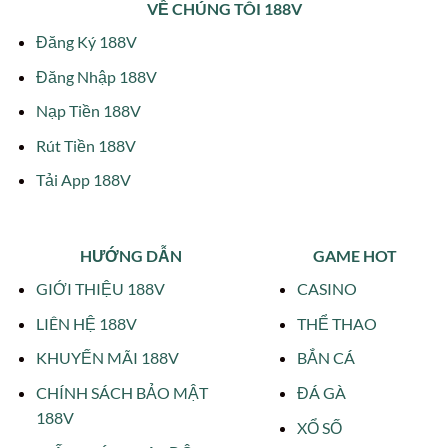
VỀ CHÚNG TÔI 188V
Đăng Ký 188V
Đăng Nhập 188V
Nạp Tiền 188V
Rút Tiền 188V
Tải App 188V
HƯỚNG DẪN
GAME HOT
GIỚI THIỆU 188V
CASINO
LIÊN HỆ 188V
THỂ THAO
KHUYẾN MÃI 188V
BẮN CÁ
CHÍNH SÁCH BẢO MẬT
ĐÁ GÀ
188V
XỔ SỐ