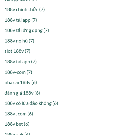
188v chính thức (7)
188v tải app (7)
188v tải ứng dụng (7)
188v no hũ (7)
slot 188v (7)
188v tài app (7)
188v-com (7)
nhà cái 188v (6)
đánh giá 188v (6)
188v có lừa đảo không (6)
188v . com (6)
188v bet (6)
188v apk (6)