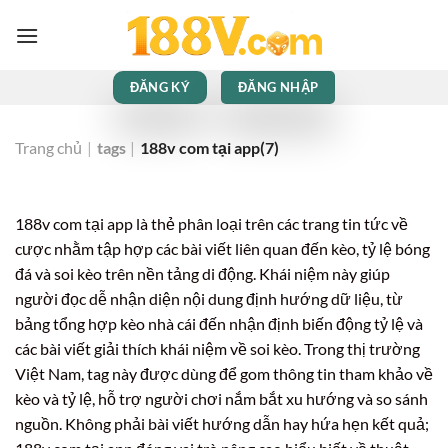
Bỏ
qua
nội
dung
ĐĂNG KÝ
ĐĂNG NHẬP
Trang chủ
|
tags
|
188v com tại app(7)
188v com tại app là thẻ phân loại trên các trang tin tức về
cược nhằm tập hợp các bài viết liên quan đến kèo, tỷ lệ bóng
đá và soi kèo trên nền tảng di động. Khái niệm này giúp
người đọc dễ nhận diện nội dung định hướng dữ liệu, từ
bảng tổng hợp kèo nhà cái đến nhận định biến động tỷ lệ và
các bài viết giải thích khái niệm về soi kèo. Trong thị trường
Việt Nam, tag này được dùng để gom thông tin tham khảo về
kèo và tỷ lệ, hỗ trợ người chơi nắm bắt xu hướng và so sánh
nguồn. Không phải bài viết hướng dẫn hay hứa hẹn kết quả;