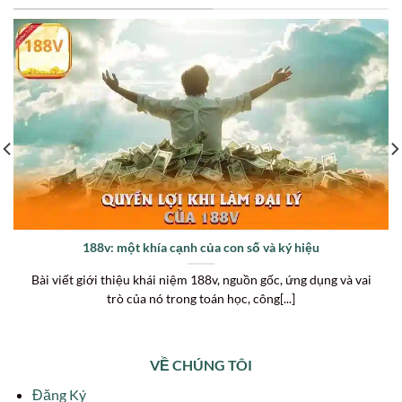
188v: một khía cạnh của con số và ký hiệu
Bài viết giới thiệu khái niệm 188v, nguồn gốc, ứng dụng và vai
trò của nó trong toán học, công[...]
VỀ CHÚNG TÔI
Đăng Ký