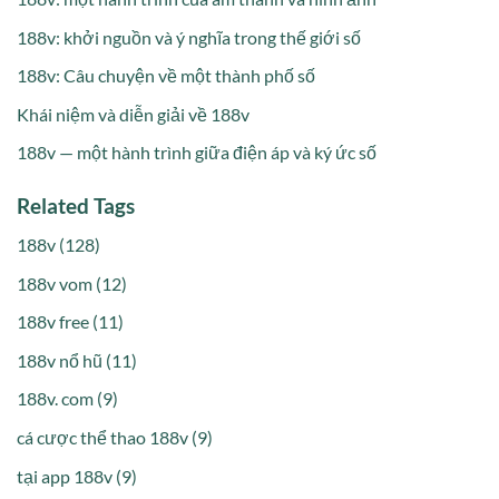
188v: khởi nguồn và ý nghĩa trong thế giới số
188v: Câu chuyện về một thành phố số
Khái niệm và diễn giải về 188v
188v — một hành trình giữa điện áp và ký ức số
Related Tags
188v (128)
188v vom (12)
188v free (11)
188v nổ hũ (11)
188v. com (9)
cá cược thể thao 188v (9)
tại app 188v (9)