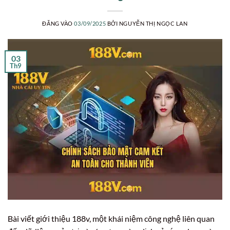
ĐĂNG VÀO
03/09/2025
BỞI
NGUYỄN THỊ NGỌC LAN
03
Th9
Bài viết giới thiệu 188v, một khái niệm công nghệ liên quan