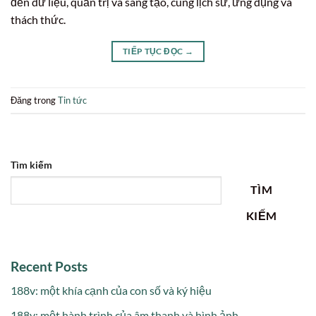
đến dữ liệu, quản trị và sáng tạo, cùng lịch sử, ứng dụng và
thách thức.
TIẾP TỤC ĐỌC
→
Đăng trong
Tin tức
Tìm kiếm
TÌM
KIẾM
Recent Posts
188v: một khía cạnh của con số và ký hiệu
188v: một hành trình của âm thanh và hình ảnh