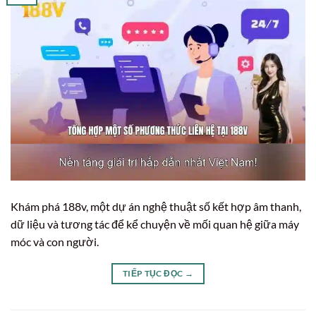
Khám phá 188v, một dự án nghệ thuật số kết hợp âm thanh,
dữ liệu và tương tác để kể chuyện về mối quan hệ giữa máy
móc và con người.
TIẾP TỤC ĐỌC
→