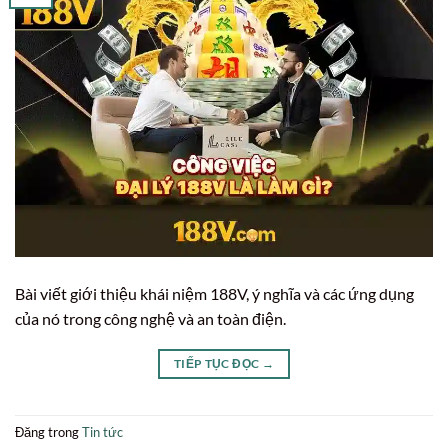
Bài viết giới thiệu khái niệm 188V, ý nghĩa và các ứng dụng
của nó trong công nghệ và an toàn điện.
TIẾP TỤC ĐỌC
→
Đăng trong
Tin tức