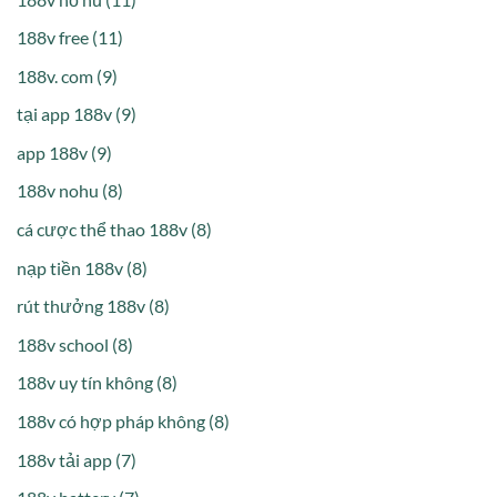
188v free (11)
188v. com (9)
tại app 188v (9)
app 188v (9)
188v nohu (8)
cá cược thể thao 188v (8)
nạp tiền 188v (8)
rút thưởng 188v (8)
188v school (8)
188v uy tín không (8)
188v có hợp pháp không (8)
188v tải app (7)