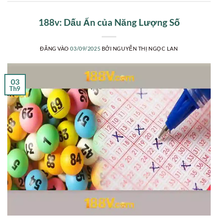
188v: Dấu Ấn của Năng Lượng Số
ĐĂNG VÀO
03/09/2025
BỞI
NGUYỄN THỊ NGỌC LAN
03
Th9