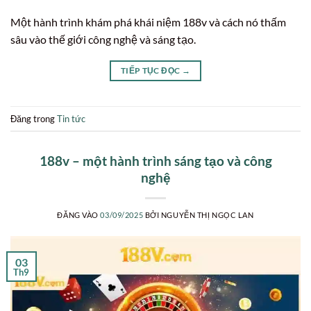
Một hành trình khám phá khái niệm 188v và cách nó thấm
sâu vào thế giới công nghệ và sáng tạo.
TIẾP TỤC ĐỌC
→
Đăng trong
Tin tức
188v – một hành trình sáng tạo và công
nghệ
ĐĂNG VÀO
03/09/2025
BỞI
NGUYỄN THỊ NGỌC LAN
03
Th9