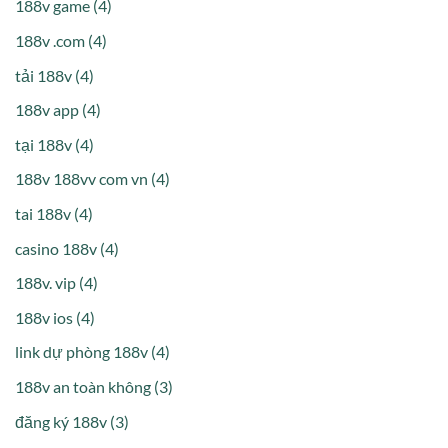
188v game (4)
188v .com (4)
tải 188v (4)
188v app (4)
tại 188v (4)
188v 188vv com vn (4)
tai 188v (4)
casino 188v (4)
188v. vip (4)
188v ios (4)
link dự phòng 188v (4)
188v an toàn không (3)
đăng ký 188v (3)