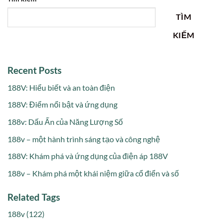
TÌM
KIẾM
Recent Posts
188V: Hiểu biết và an toàn điện
188V: Điểm nổi bật và ứng dụng
188v: Dấu Ấn của Năng Lượng Số
188v – một hành trình sáng tạo và công nghệ
188V: Khám phá và ứng dụng của điện áp 188V
188v – Khám phá một khái niệm giữa cổ điển và số
Related Tags
188v (122)