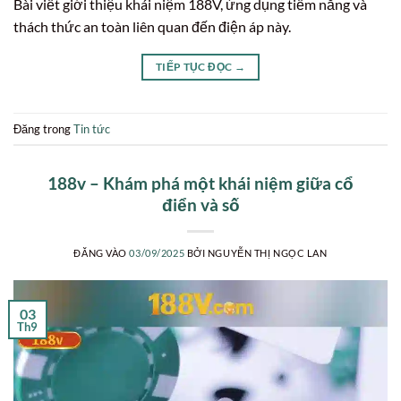
Bài viết giới thiệu khái niệm 188V, ứng dụng tiềm năng và
thách thức an toàn liên quan đến điện áp này.
TIẾP TỤC ĐỌC
→
Đăng trong
Tin tức
188v – Khám phá một khái niệm giữa cổ
điển và số
ĐĂNG VÀO
03/09/2025
BỞI
NGUYỄN THỊ NGỌC LAN
03
Th9