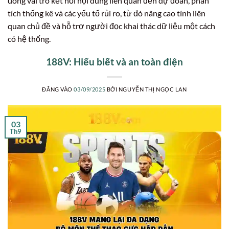
đóng vai trò kết nối nội dung liên quan đến dự đoán, phân
tích thống kê và các yếu tố rủi ro, từ đó nâng cao tính liên
quan chủ đề và hỗ trợ người đọc khai thác dữ liệu một cách
có hệ thống.
188V: Hiểu biết và an toàn điện
ĐĂNG VÀO
03/09/2025
BỞI
NGUYỄN THỊ NGỌC LAN
03
Th9