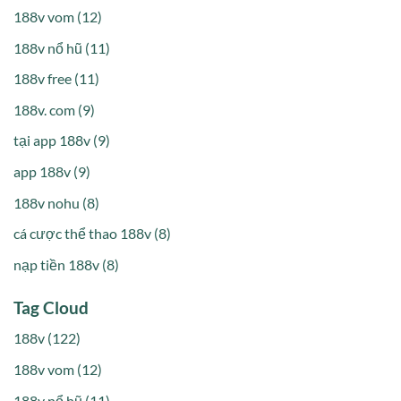
188v vom (12)
188v nổ hũ (11)
188v free (11)
188v. com (9)
tại app 188v (9)
app 188v (9)
188v nohu (8)
cá cược thể thao 188v (8)
nạp tiền 188v (8)
Tag Cloud
188v (122)
188v vom (12)
188v nổ hũ (11)