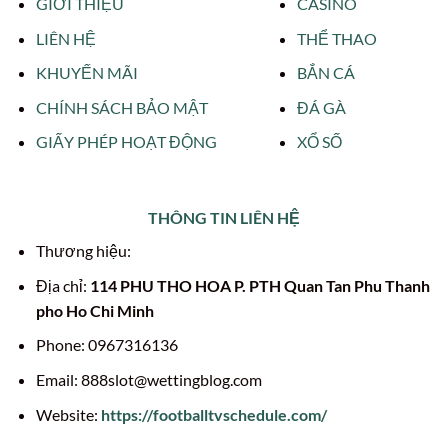
GIỚI THIỆU
CASINO
LIÊN HỆ
THỂ THAO
KHUYẾN MÃI
BẮN CÁ
CHÍNH SÁCH BẢO MẬT
ĐÁ GÀ
GIẤY PHÉP HOẠT ĐỘNG
XỔ SỐ
THÔNG TIN LIÊN HỆ
Thương hiệu:
Địa chỉ:
114 PHU THO HOA P. PTH Quan Tan Phu Thanh
pho Ho Chi Minh
Phone:
0967316136
Email:
888slot@wettingblog.com
Website:
https://footballtvschedule.com/