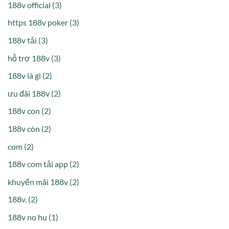
188v official (3)
https 188v poker (3)
188v tải (3)
hỗ trợ 188v (3)
188v là gì (2)
ưu đãi 188v (2)
188v con (2)
188v còn (2)
com (2)
188v com tải app (2)
khuyến mãi 188v (2)
188v. (2)
188v no hu (1)