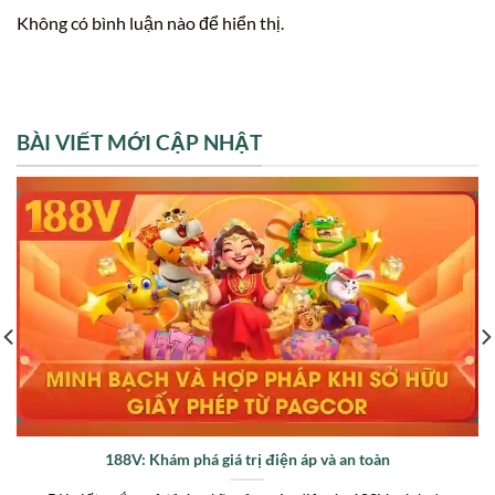
Không có bình luận nào để hiển thị.
BÀI VIẾT MỚI CẬP NHẬT
188V: Khám phá giá trị điện áp và an toàn