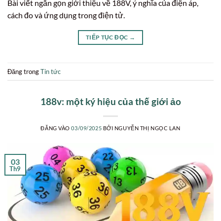
Bài viết ngắn gọn giới thiệu về 188V, ý nghĩa của điện áp,
cách đo và ứng dụng trong điện tử.
TIẾP TỤC ĐỌC
→
Đăng trong
Tin tức
188v: một ký hiệu của thế giới ảo
ĐĂNG VÀO
03/09/2025
BỞI
NGUYỄN THỊ NGỌC LAN
03
Th9