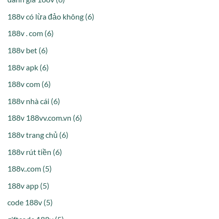
188v có lừa đảo không (6)
188v . com (6)
188v bet (6)
188v apk (6)
188v com (6)
188v nhà cái (6)
188v 188vv.com.vn (6)
188v trang chủ (6)
188v rút tiền (6)
188v..com (5)
188v app (5)
code 188v (5)