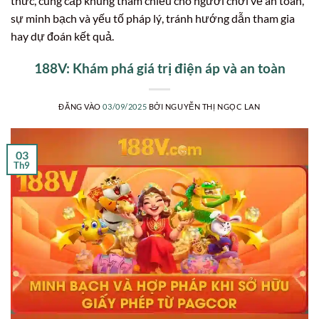
thức, cung cấp khung tham chiếu cho người chơi về an toàn,
sự minh bạch và yếu tố pháp lý, tránh hướng dẫn tham gia
hay dự đoán kết quả.
188V: Khám phá giá trị điện áp và an toàn
ĐĂNG VÀO
03/09/2025
BỞI
NGUYỄN THỊ NGỌC LAN
03
Th9