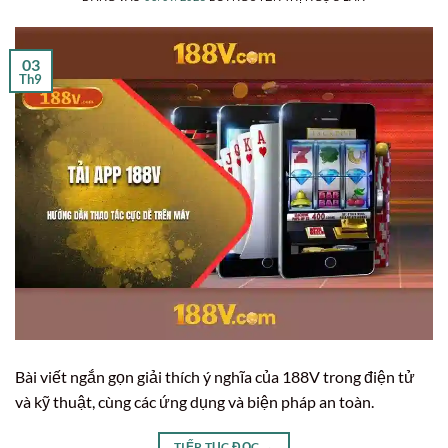
03
Th9
Bài viết ngắn gọn giải thích ý nghĩa của 188V trong điện tử
và kỹ thuật, cùng các ứng dụng và biện pháp an toàn.
TIẾP TỤC ĐỌC
→