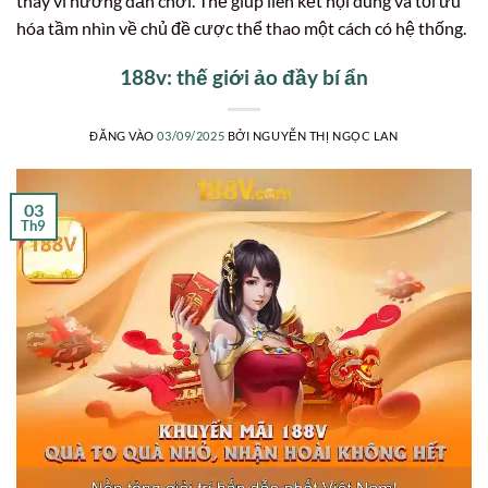
thay vì hướng dẫn chơi. Thẻ giúp liên kết nội dung và tối ưu
hóa tầm nhìn về chủ đề cược thể thao một cách có hệ thống.
188v: thế giới ảo đầy bí ẩn
ĐĂNG VÀO
03/09/2025
BỞI
NGUYỄN THỊ NGỌC LAN
03
Th9