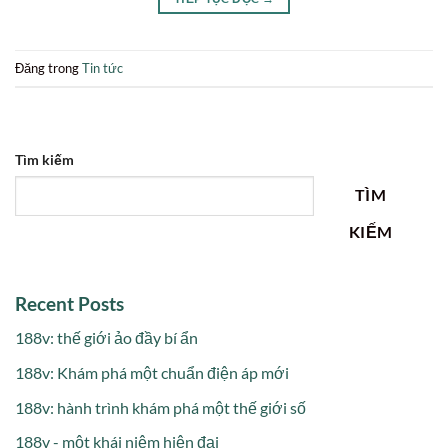
Đăng trong
Tin tức
Tìm kiếm
TÌM
KIẾM
Recent Posts
188v: thế giới ảo đầy bí ẩn
188v: Khám phá một chuẩn điện áp mới
188v: hành trình khám phá một thế giới số
188v - một khái niệm hiện đại