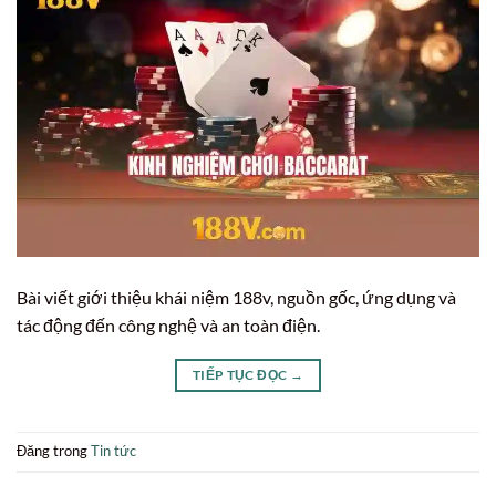
Bài viết giới thiệu khái niệm 188v, nguồn gốc, ứng dụng và
tác động đến công nghệ và an toàn điện.
TIẾP TỤC ĐỌC
→
Đăng trong
Tin tức