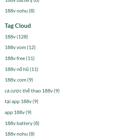
188v nohu (8)
Tag Cloud
188v (128)
188v vom (12)
188v free (11)
188v nổ hũ (11)
188v. com (9)
cá cược thể thao 188v (9)
tại app 188v (9)
app 188v (9)
188v battery (8)
188v nohu (8)