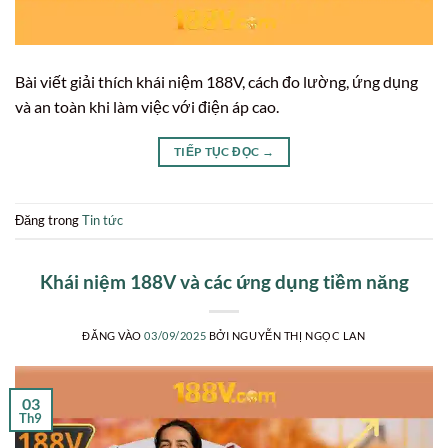
Bài viết giải thích khái niệm 188V, cách đo lường, ứng dụng
và an toàn khi làm việc với điện áp cao.
TIẾP TỤC ĐỌC
→
Đăng trong
Tin tức
Khái niệm 188V và các ứng dụng tiềm năng
ĐĂNG VÀO
03/09/2025
BỞI
NGUYỄN THỊ NGỌC LAN
03
Th9