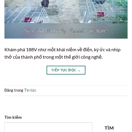
Khám phá 188V như một khái niệm về điện, ký ức và nhịp
thở của thành phố trong một thế giới công nghệ.
TIẾP TỤC ĐỌC
→
Đăng trong
Tin tức
Tìm kiếm
TÌM