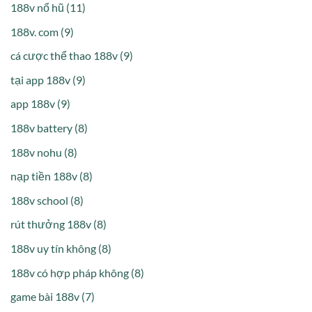
188v nổ hũ (11)
188v. com (9)
cá cược thể thao 188v (9)
tại app 188v (9)
app 188v (9)
188v battery (8)
188v nohu (8)
nạp tiền 188v (8)
188v school (8)
rút thưởng 188v (8)
188v uy tín không (8)
188v có hợp pháp không (8)
game bài 188v (7)