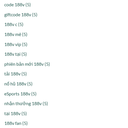
code 188v (5)
giftcode 188v (5)
188v c (5)
188v mê (5)
188v vip (5)
188v tại (5)
phiên bản mới 188v (5)
tải 188v (5)
nổ hũ 188v (5)
eSports 188v (5)
nhận thưởng 188v (5)
tại 188v (5)
188v fan (5)