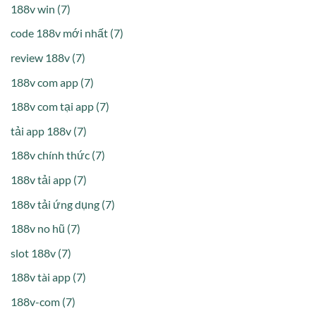
188v win (7)
code 188v mới nhất (7)
review 188v (7)
188v com app (7)
188v com tại app (7)
tải app 188v (7)
188v chính thức (7)
188v tải app (7)
188v tải ứng dụng (7)
188v no hũ (7)
slot 188v (7)
188v tài app (7)
188v-com (7)