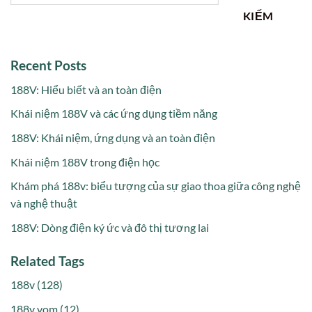
KIẾM
Recent Posts
188V: Hiểu biết và an toàn điện
Khái niệm 188V và các ứng dụng tiềm năng
188V: Khái niệm, ứng dụng và an toàn điện
Khái niệm 188V trong điện học
Khám phá 188v: biểu tượng của sự giao thoa giữa công nghệ
và nghệ thuật
188V: Dòng điện ký ức và đô thị tương lai
Related Tags
188v (128)
188v vom (12)