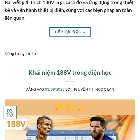
Bài viết giải thích 188V là gì, cách đo và ứng dụng trong thiết
kế và vận hành thiết bị điện, cùng với các biện pháp an toàn
liên quan.
TIẾP TỤC ĐỌC
→
Đăng trong
Tin tức
Khái niệm 188V trong điện học
ĐĂNG VÀO
03/09/2025
BỞI
NGUYỄN THỊ NGỌC LAN
03
Th9