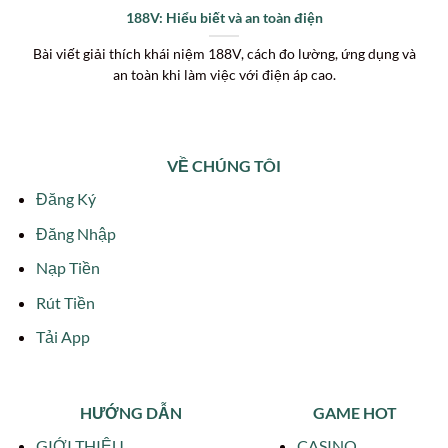
188V: Hiểu biết và an toàn điện
Bài viết giải thích khái niệm 188V, cách đo lường, ứng dụng và
an toàn khi làm việc với điện áp cao.
VỀ CHÚNG TÔI
Đăng Ký
Đăng Nhập
Nạp Tiền
Rút Tiền
Tải App
HƯỚNG DẪN
GAME HOT
GIỚI THIỆU
CASINO