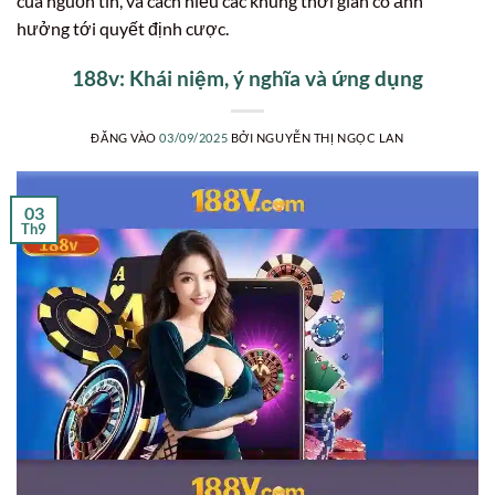
của nguồn tin, và cách hiểu các khung thời gian có ảnh
hưởng tới quyết định cược.
188v: Khái niệm, ý nghĩa và ứng dụng
ĐĂNG VÀO
03/09/2025
BỞI
NGUYỄN THỊ NGỌC LAN
03
Th9