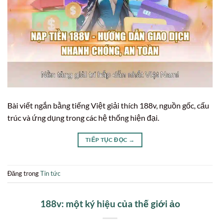
Bài viết ngắn bằng tiếng Việt giải thích 188v, nguồn gốc, cấu
trúc và ứng dụng trong các hệ thống hiện đại.
TIẾP TỤC ĐỌC
→
Đăng trong
Tin tức
188v: một ký hiệu của thế giới ảo