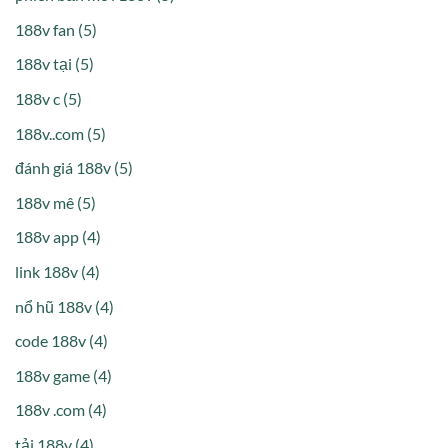
188v fan (5)
188v tại (5)
188v c (5)
188v..com (5)
đánh giá 188v (5)
188v mê (5)
188v app (4)
link 188v (4)
nổ hũ 188v (4)
code 188v (4)
188v game (4)
188v .com (4)
tải 188v (4)