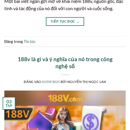
Một bài viết ngắn gợi mở về khái niệm 188v, nguồn gốc, đặc
tính và tác động của nó đối với con người và cuộc sống.
TIẾP TỤC ĐỌC
→
Đăng trong
Tin tức
188v là gì và ý nghĩa của nó trong công
nghệ số
ĐĂNG VÀO
03/09/2025
BỞI
NGUYỄN THỊ NGỌC LAN
03
Th9