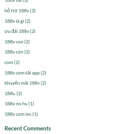
hỗ trợ 188v (3)
188v là gì (2)
ưu đãi 188v (2)
188v con (2)
188v còn (2)
com (2)
188v com tải app (2)
khuyến mãi 188v (2)
188v. (2)
188v no hu (1)
188v com ios (1)
Recent Comments