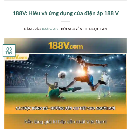
188V: Hiểu và ứng dụng của điện áp 188 V
ĐĂNG VÀO
03/09/2025
BỞI
NGUYỄN THỊ NGỌC LAN
03
Th9