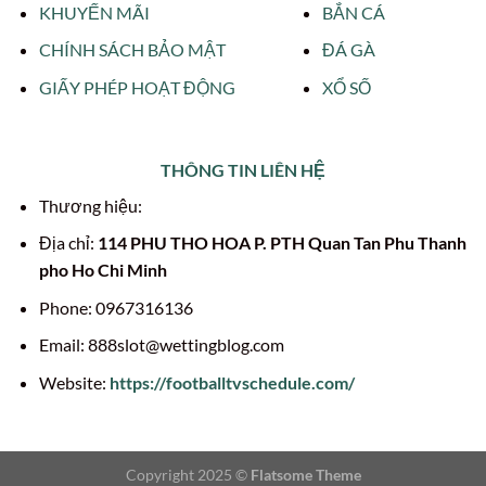
KHUYẾN MÃI
BẮN CÁ
CHÍNH SÁCH BẢO MẬT
ĐÁ GÀ
GIẤY PHÉP HOẠT ĐỘNG
XỔ SỐ
THÔNG TIN LIÊN HỆ
Thương hiệu:
Địa chỉ:
114 PHU THO HOA P. PTH Quan Tan Phu Thanh
pho Ho Chi Minh
Phone:
0967316136
Email:
888slot@wettingblog.com
Website:
https://footballtvschedule.com/
Copyright 2025 ©
Flatsome Theme