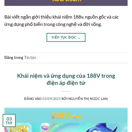
Bài viết ngắn giới thiệu khái niệm 188v, nguồn gốc và các
ứng dụng phổ biến trong công nghệ và đời sống.
TIẾP TỤC ĐỌC
→
Đăng trong
Tin tức
Khái niệm và ứng dụng của 188V trong
điện áp điện tử
ĐĂNG VÀO
03/09/2025
BỞI
NGUYỄN THỊ NGỌC LAN
03
Th9