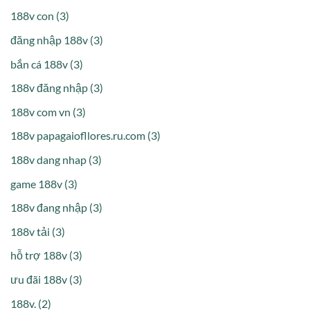
188v con (3)
đăng nhập 188v (3)
bắn cá 188v (3)
188v đăng nhập (3)
188v com vn (3)
188v papagaiofllores.ru.com (3)
188v dang nhap (3)
game 188v (3)
188v đang nhập (3)
188v tải (3)
hỗ trợ 188v (3)
ưu đãi 188v (3)
188v. (2)