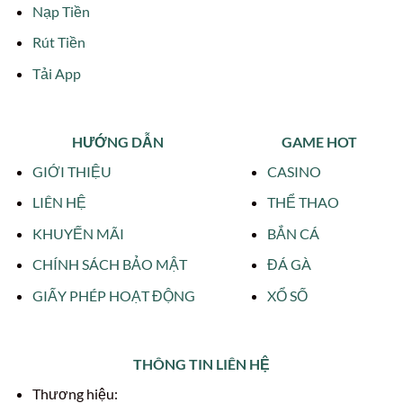
Nạp Tiền
Rút Tiền
Tải App
HƯỚNG DẪN
GAME HOT
GIỚI THIỆU
CASINO
LIÊN HỆ
THỂ THAO
KHUYẾN MÃI
BẮN CÁ
CHÍNH SÁCH BẢO MẬT
ĐÁ GÀ
GIẤY PHÉP HOẠT ĐỘNG
XỔ SỐ
THÔNG TIN LIÊN HỆ
Thương hiệu: