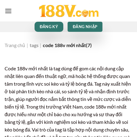
Bỏ
qua
nội
dung
ĐĂNG KÝ
ĐĂNG NHẬP
Trang chủ
|
tags
|
code 188v mới nhất(7)
Code 188v mới nhất là tag dùng để gom các nội dung cập
nhật liên quan đến thuật ngữ, mã hoặc hệ thống được quan
tâm trong lĩnh vực soi kèo và tỷ lệ bóng đá. Tag này xuất hiện
ở bài phân tích kèo nhà cái, so sánh tỷ lệ và nhận định trước
trận, giúp người đọc nắm bắt thông tin về mức cược và diễn
biến tỷ lệ. Trong thị trường Việt Nam, code 188v mới nhất
được hiểu như một chỉ báo cho xu hướng và sự thay đổi
bảng tỷ lệ, gắn với kinh nghiệm soi kèo và tham khảo về soi
kèo bóng đá. Vai trò của tag là tập hợp nội dung chuyên sâu,