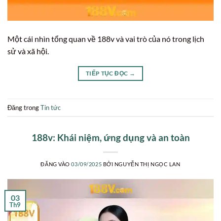
Một cái nhìn tổng quan về 188v và vai trò của nó trong lịch
sử và xã hội.
TIẾP TỤC ĐỌC
→
Đăng trong
Tin tức
188v: Khái niệm, ứng dụng và an toàn
ĐĂNG VÀO
03/09/2025
BỞI
NGUYỄN THỊ NGỌC LAN
03
Th9