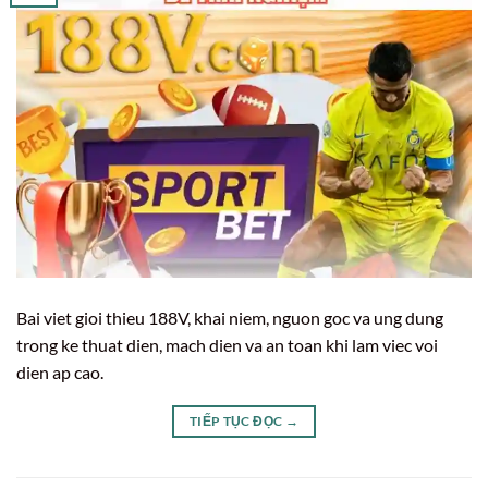
Bai viet gioi thieu 188V, khai niem, nguon goc va ung dung
trong ke thuat dien, mach dien va an toan khi lam viec voi
dien ap cao.
TIẾP TỤC ĐỌC
→