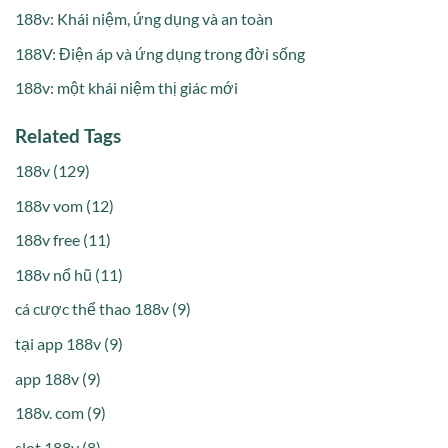
188v: Khái niệm, ứng dụng và an toàn
188V: Điện áp và ứng dụng trong đời sống
188v: một khái niệm thị giác mới
Related Tags
188v (129)
188v vom (12)
188v free (11)
188v nổ hũ (11)
cá cược thể thao 188v (9)
tại app 188v (9)
app 188v (9)
188v. com (9)
slot 188v (8)