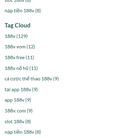
nạp tiền 188v (8)
Tag Cloud
188v (129)
188v vom (12)
188v free (11)
188v nổ hũ (11)
cá cược thể thao 188v (9)
tại app 188v (9)
app 188v (9)
188v. com (9)
slot 188v (8)
nạp tiền 188v (8)