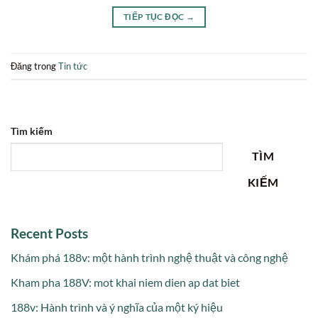
TIẾP TỤC ĐỌC
→
Đăng trong
Tin tức
Tìm kiếm
TÌM
KIẾM
Recent Posts
Khám phá 188v: một hành trình nghệ thuật và công nghệ
Kham pha 188V: mot khai niem dien ap dat biet
188v: Hành trình và ý nghĩa của một ký hiệu