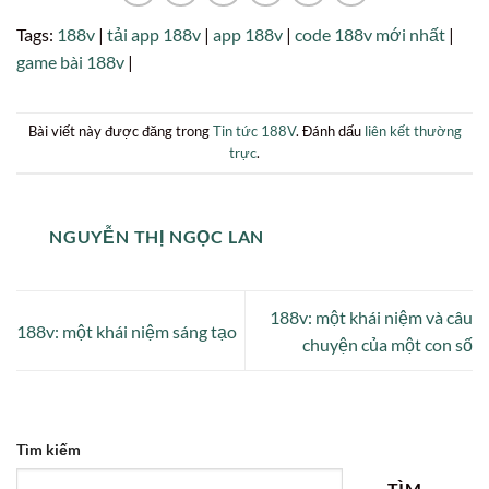
Tags:
188v
|
tải app 188v
|
app 188v
|
code 188v mới nhất
|
game bài 188v
|
Bài viết này được đăng trong
Tin tức 188V
. Đánh dấu
liên kết thường
trực
.
NGUYỄN THỊ NGỌC LAN
188v: một khái niệm và câu
188v: một khái niệm sáng tạo
chuyện của một con số
Tìm kiếm