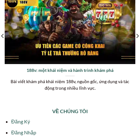
188v: một khái niệm và hành trình khám phá
Bài viết khám phá khái niệm 188v, nguồn gốc, ứng dụng và tác
động trong nhiều lĩnh vực.
VỀ CHÚNG TÔI
Đăng Ký
Đăng Nhập