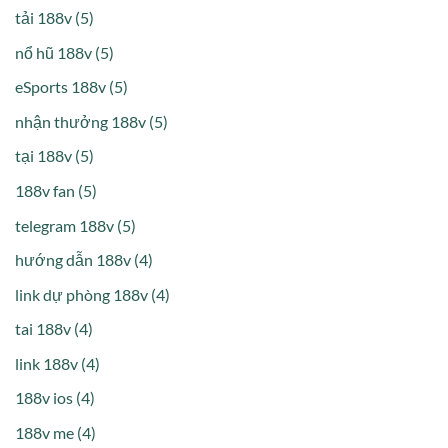
tải 188v (5)
nổ hũ 188v (5)
eSports 188v (5)
nhận thưởng 188v (5)
tại 188v (5)
188v fan (5)
telegram 188v (5)
hướng dẫn 188v (4)
link dự phòng 188v (4)
tai 188v (4)
link 188v (4)
188v ios (4)
188v me (4)