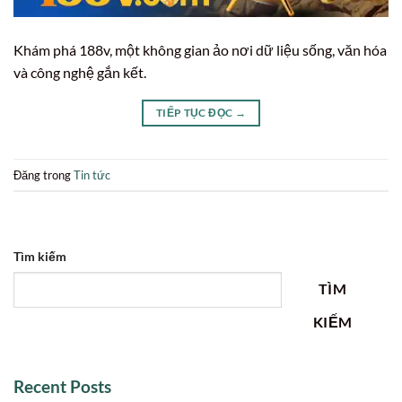
Khám phá 188v, một không gian ảo nơi dữ liệu sống, văn hóa
và công nghệ gắn kết.
TIẾP TỤC ĐỌC
→
Đăng trong
Tin tức
Tìm kiếm
TÌM
KIẾM
Recent Posts