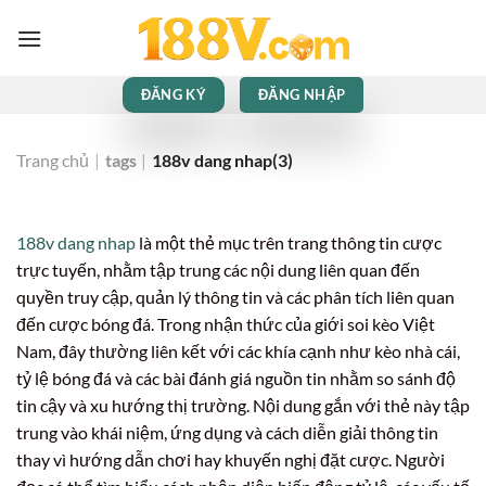
Bỏ
qua
nội
dung
ĐĂNG KÝ
ĐĂNG NHẬP
Trang chủ
|
tags
|
188v dang nhap(3)
188v dang nhap
là một thẻ mục trên trang thông tin cược
trực tuyến, nhằm tập trung các nội dung liên quan đến
quyền truy cập, quản lý thông tin và các phân tích liên quan
đến cược bóng đá. Trong nhận thức của giới soi kèo Việt
Nam, đây thường liên kết với các khía cạnh như kèo nhà cái,
tỷ lệ bóng đá và các bài đánh giá nguồn tin nhằm so sánh độ
tin cậy và xu hướng thị trường. Nội dung gắn với thẻ này tập
trung vào khái niệm, ứng dụng và cách diễn giải thông tin
thay vì hướng dẫn chơi hay khuyến nghị đặt cược. Người