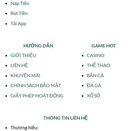
Nạp Tiền
Rút Tiền
Tải App
HƯỚNG DẪN
GAME HOT
GIỚI THIỆU
CASINO
LIÊN HỆ
THỂ THAO
KHUYẾN MÃI
BẮN CÁ
CHÍNH SÁCH BẢO MẬT
ĐÁ GÀ
GIẤY PHÉP HOẠT ĐỘNG
XỔ SỐ
THÔNG TIN LIÊN HỆ
Thương hiệu: