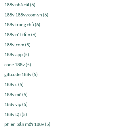
188v nhà cái (6)
188v 188vv.com.vn (6)
188v trang chủ (6)
188v rút tiền (6)
188v..com (5)
188v app (5)
code 188v (5)
giftcode 188v (5)
188v c (5)
188v mê (5)
188v vip (5)
188v tại (5)
phiên bản mới 188v (5)