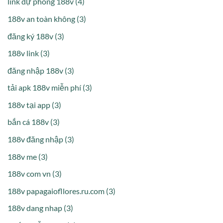
link dự phòng 188v (4)
188v an toàn không (3)
đăng ký 188v (3)
188v link (3)
đăng nhập 188v (3)
tải apk 188v miễn phí (3)
188v tại app (3)
bắn cá 188v (3)
188v đăng nhập (3)
188v me (3)
188v com vn (3)
188v papagaiofllores.ru.com (3)
188v dang nhap (3)