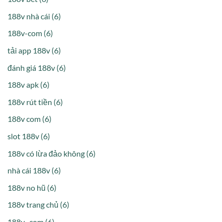
188v nhà cái (6)
188v-com (6)
tải app 188v (6)
đánh giá 188v (6)
188v apk (6)
188v rút tiền (6)
188v com (6)
slot 188v (6)
188v có lừa đảo không (6)
nhà cái 188v (6)
188v no hũ (6)
188v trang chủ (6)
188v . com (6)