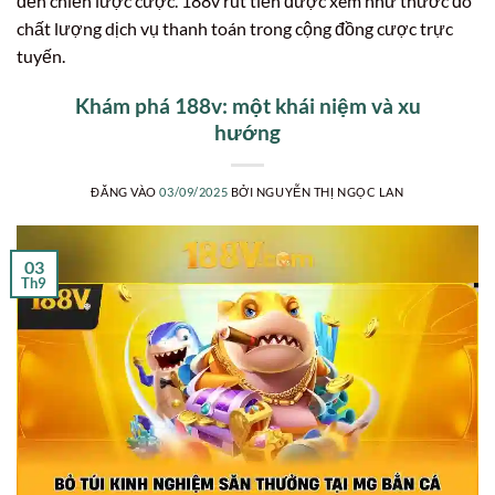
đến chiến lược cược. 188v rút tiền được xem như thước đo
chất lượng dịch vụ thanh toán trong cộng đồng cược trực
tuyến.
Khám phá 188v: một khái niệm và xu
hướng
ĐĂNG VÀO
03/09/2025
BỞI
NGUYỄN THỊ NGỌC LAN
03
Th9