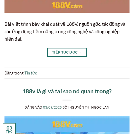
Bài viết trình bày khái quát về 188V, nguồn gốc, tác động và
các ứng dụng tiềm năng trong công nghệ và công nghiệp
hiện đại.
TIẾP TỤC ĐỌC
→
Đăng trong
Tin tức
188v là gì và tại sao nó quan trọng?
ĐĂNG VÀO
03/09/2025
BỞI
NGUYỄN THỊ NGỌC LAN
03
Th9