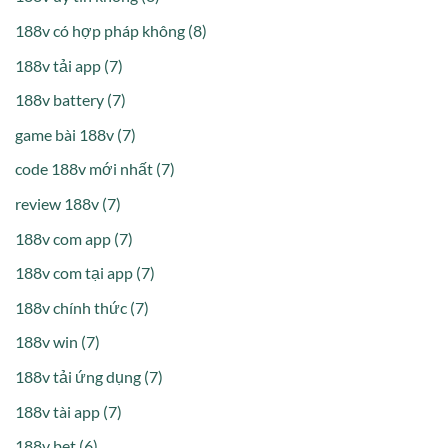
188v có hợp pháp không (8)
188v tải app (7)
188v battery (7)
game bài 188v (7)
code 188v mới nhất (7)
review 188v (7)
188v com app (7)
188v com tại app (7)
188v chính thức (7)
188v win (7)
188v tải ứng dụng (7)
188v tài app (7)
188v bet (6)