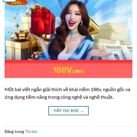
Một bài viết ngắn giải thích về khái niệm 188v, nguồn gốc và
ứng dụng tiềm năng trong công nghệ và nghệ thuật.
TIẾP TỤC ĐỌC
→
Đăng trong
Tin tức