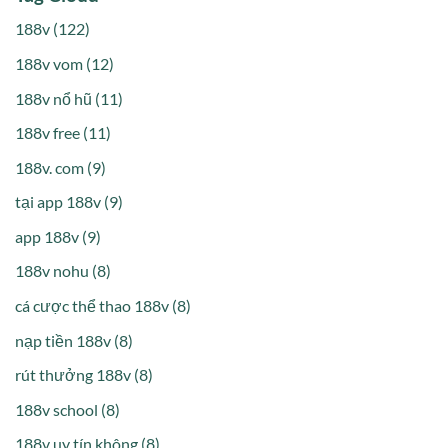
188v (122)
188v vom (12)
188v nổ hũ (11)
188v free (11)
188v. com (9)
tại app 188v (9)
app 188v (9)
188v nohu (8)
cá cược thể thao 188v (8)
nạp tiền 188v (8)
rút thưởng 188v (8)
188v school (8)
188v uy tín không (8)