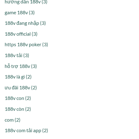
hướng dẫn 188v (3)
game 188v (3)
188v đang nhập (3)
188v official (3)
https 188v poker (3)
188v tải (3)
hỗ trợ 188v (3)
188v là gì (2)
ưu đãi 188v (2)
188v con (2)
188v còn (2)
com (2)
188v com tải app (2)