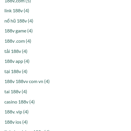
188v..com (5)
link 188v (4)
nổ hũ 188v (4)
188v game (4)
188v .com (4)
tải 188v (4)
188v app (4)
tại 188v (4)
188v 188vv com vn (4)
tai 188v (4)
casino 188v (4)
188v. vip (4)
188v ios (4)