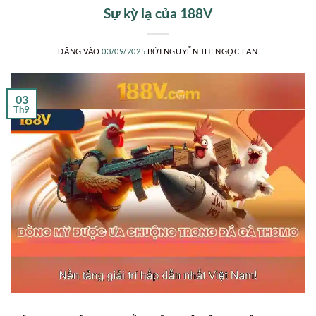
Sự kỳ lạ của 188V
ĐĂNG VÀO
03/09/2025
BỞI
NGUYỄN THỊ NGỌC LAN
03
Th9