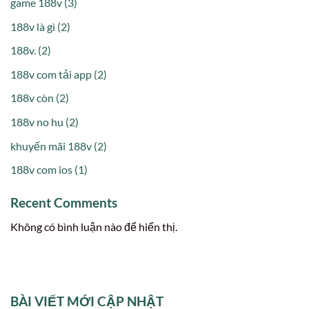
game 188v (3)
188v là gì (2)
188v. (2)
188v com tải app (2)
188v còn (2)
188v no hu (2)
khuyến mãi 188v (2)
188v com ios (1)
Recent Comments
Không có bình luận nào để hiển thị.
BÀI VIẾT MỚI CẬP NHẬT