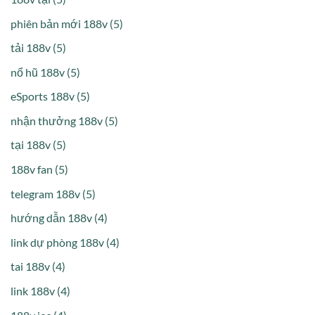
phiên bản mới 188v (5)
tải 188v (5)
nổ hũ 188v (5)
eSports 188v (5)
nhận thưởng 188v (5)
tại 188v (5)
188v fan (5)
telegram 188v (5)
hướng dẫn 188v (4)
link dự phòng 188v (4)
tai 188v (4)
link 188v (4)