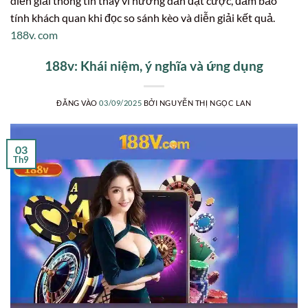
diễn giải thông tin thay vì hướng dẫn đặt cược, đảm bảo
tính khách quan khi đọc so sánh kèo và diễn giải kết quả.
188v. com
188v: Khái niệm, ý nghĩa và ứng dụng
ĐĂNG VÀO
03/09/2025
BỞI
NGUYỄN THỊ NGỌC LAN
03
Th9