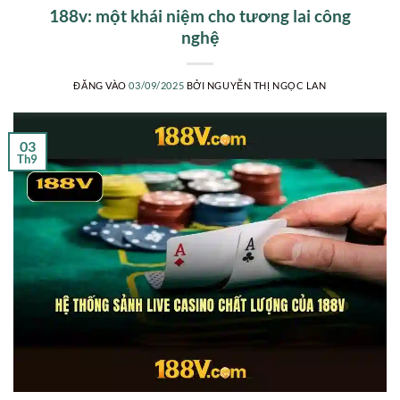
188v: một khái niệm cho tương lai công
nghệ
ĐĂNG VÀO
03/09/2025
BỞI
NGUYỄN THỊ NGỌC LAN
03
Th9