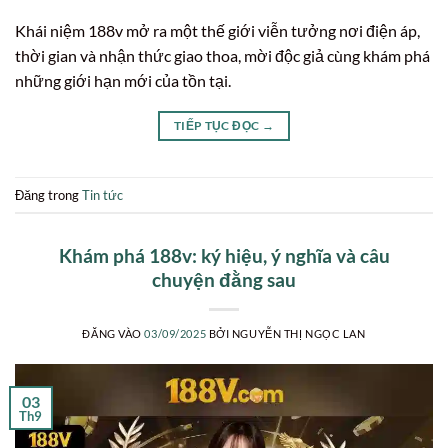
Khái niệm 188v mở ra một thế giới viễn tưởng nơi điện áp,
thời gian và nhận thức giao thoa, mời độc giả cùng khám phá
những giới hạn mới của tồn tại.
TIẾP TỤC ĐỌC
→
Đăng trong
Tin tức
Khám phá 188v: ký hiệu, ý nghĩa và câu
chuyện đằng sau
ĐĂNG VÀO
03/09/2025
BỞI
NGUYỄN THỊ NGỌC LAN
03
Th9