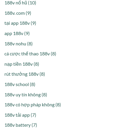
188v nổ hũ (10)
188v. com (9)
tại app 188v (9)
app 188v (9)
188v nohu (8)
cá cược thể thao 188v (8)
nạp tiền 188v (8)
rút thưởng 188v (8)
188v school (8)
188v uy tín không (8)
188v có hợp pháp không (8)
188v tải app (7)
188v battery (7)