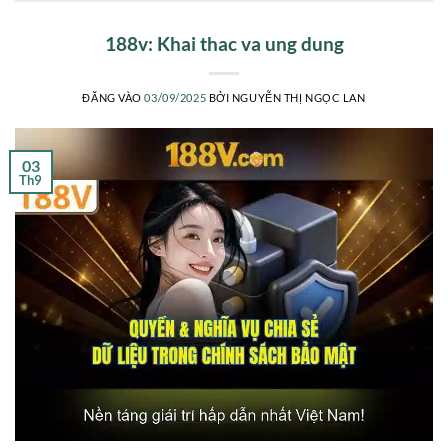
188v: Khai thac va ung dung
ĐĂNG VÀO
03/09/2025
BỞI
NGUYỄN THỊ NGỌC LAN
03
Th9