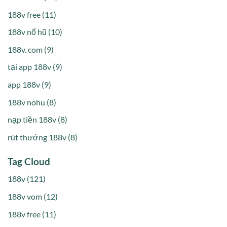
188v free (11)
188v nổ hũ (10)
188v. com (9)
tại app 188v (9)
app 188v (9)
188v nohu (8)
nạp tiền 188v (8)
rút thưởng 188v (8)
Tag Cloud
188v (121)
188v vom (12)
188v free (11)