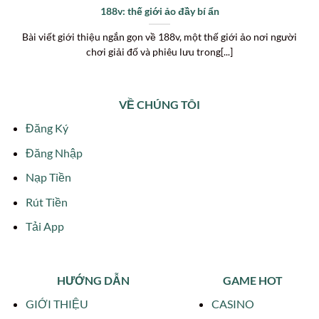
188v: thế giới ảo đầy bí ẩn
Bài viết giới thiệu ngắn gọn về 188v, một thế giới ảo nơi người
chơi giải đố và phiêu lưu trong[...]
VỀ CHÚNG TÔI
Đăng Ký
Đăng Nhập
Nạp Tiền
Rút Tiền
Tải App
HƯỚNG DẪN
GAME HOT
GIỚI THIỆU
CASINO