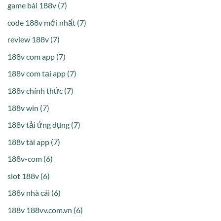
game bài 188v (7)
code 188v mới nhất (7)
review 188v (7)
188v com app (7)
188v com tại app (7)
188v chính thức (7)
188v win (7)
188v tải ứng dụng (7)
188v tài app (7)
188v-com (6)
slot 188v (6)
188v nhà cái (6)
188v 188vv.com.vn (6)