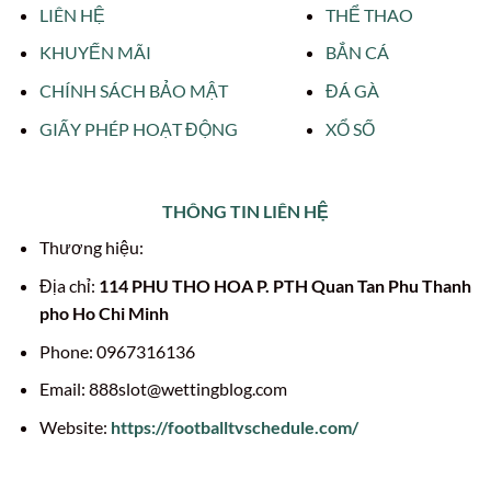
LIÊN HỆ
THỂ THAO
KHUYẾN MÃI
BẮN CÁ
CHÍNH SÁCH BẢO MẬT
ĐÁ GÀ
GIẤY PHÉP HOẠT ĐỘNG
XỔ SỐ
THÔNG TIN LIÊN HỆ
Thương hiệu:
Địa chỉ:
114 PHU THO HOA P. PTH Quan Tan Phu Thanh
pho Ho Chi Minh
Phone:
0967316136
Email:
888slot@wettingblog.com
Website:
https://footballtvschedule.com/