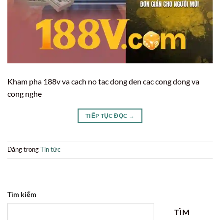
Kham pha 188v va cach no tac dong den cac cong dong va
cong nghe
TIẾP TỤC ĐỌC
→
Đăng trong
Tin tức
Tìm kiếm
TÌM