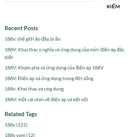
KIẾM
Recent Posts
188v: thế giới ảo đầy bí ẩn
188V: Khai thác ý nghĩa và ứng dụng của mức điện áp đặc
biệt
188V: Khám phá và ứng dụng của điện áp 188V
188V: Điện áp và ứng dụng trong đời sống
188v: Khai thac va ung dung
188V: một cái nhìn về điện áp và kết nối
Related Tags
188v (121)
188v vom (12)