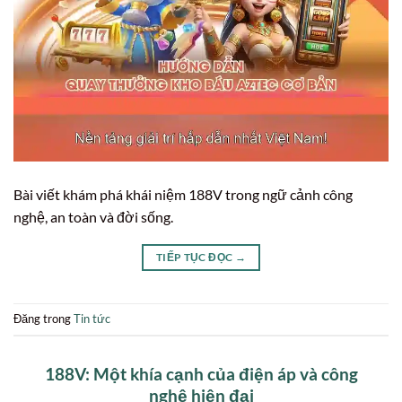
Bài viết khám phá khái niệm 188V trong ngữ cảnh công
nghệ, an toàn và đời sống.
TIẾP TỤC ĐỌC
→
Đăng trong
Tin tức
188V: Một khía cạnh của điện áp và công
nghệ hiện đại