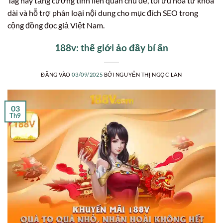
Tag này tăng cường tính liên quan chủ đề, tối ưu hóa từ khóa
dài và hỗ trợ phân loại nội dung cho mục đích SEO trong
cộng đồng đọc giả Việt Nam.
188v: thế giới ảo đầy bí ẩn
ĐĂNG VÀO
03/09/2025
BỞI
NGUYỄN THỊ NGỌC LAN
03
Th9