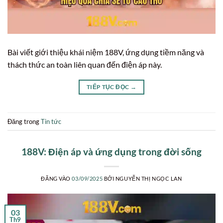
Bài viết giới thiệu khái niệm 188V, ứng dụng tiềm năng và
thách thức an toàn liên quan đến điện áp này.
TIẾP TỤC ĐỌC
→
Đăng trong
Tin tức
188V: Điện áp và ứng dụng trong đời sống
ĐĂNG VÀO
03/09/2025
BỞI
NGUYỄN THỊ NGỌC LAN
03
Th9