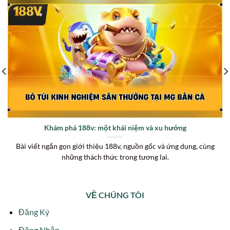
Khám phá 188v: một khái niệm và xu hướng
Bài viết ngắn gọn giới thiệu 188v, nguồn gốc và ứng dụng, cùng
những thách thức trong tương lai.
VỀ CHÚNG TÔI
Đăng Ký
Đăng Nhập