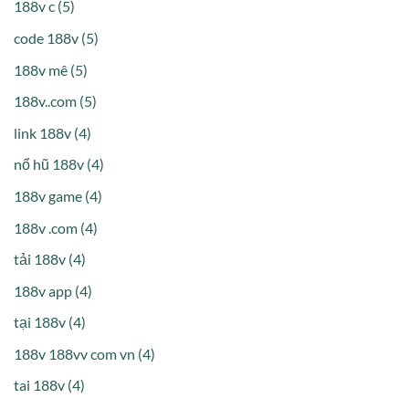
188v c (5)
code 188v (5)
188v mê (5)
188v..com (5)
link 188v (4)
nổ hũ 188v (4)
188v game (4)
188v .com (4)
tải 188v (4)
188v app (4)
tại 188v (4)
188v 188vv com vn (4)
tai 188v (4)