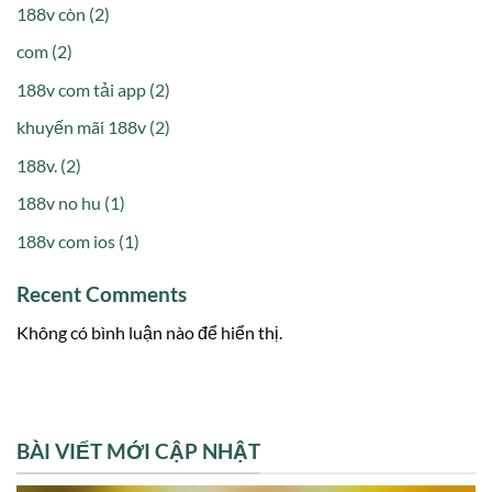
188v còn (2)
com (2)
188v com tải app (2)
khuyến mãi 188v (2)
188v. (2)
188v no hu (1)
188v com ios (1)
Recent Comments
Không có bình luận nào để hiển thị.
BÀI VIẾT MỚI CẬP NHẬT