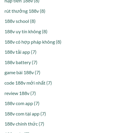
nạp tiền 188v (8)
rút thưởng 188v (8)
188v school (8)
188v uy tín không (8)
188v có hợp pháp không (8)
188v tải app (7)
188v battery (7)
game bài 188v (7)
code 188v mới nhất (7)
review 188v (7)
188v com app (7)
188v com tại app (7)
188v chính thức (7)