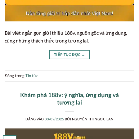
Bài viết ngắn gọn giới thiệu 188v, nguồn gốc và ứng dụng,
cùng những thách thức trong tương lai.
TIẾP TỤC ĐỌC
→
Đăng trong
Tin tức
Khám phá 188v: ý nghĩa, ứng dụng và
tương lai
ĐĂNG VÀO
03/09/2025
BỞI
NGUYỄN THỊ NGỌC LAN