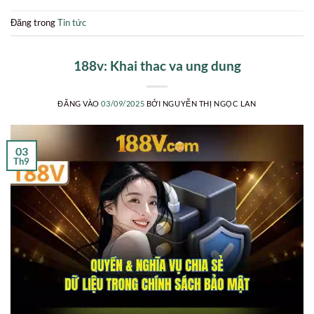
Đăng trong
Tin tức
188v: Khai thac va ung dung
ĐĂNG VÀO
03/09/2025
BỞI
NGUYỄN THỊ NGỌC LAN
03
Th9