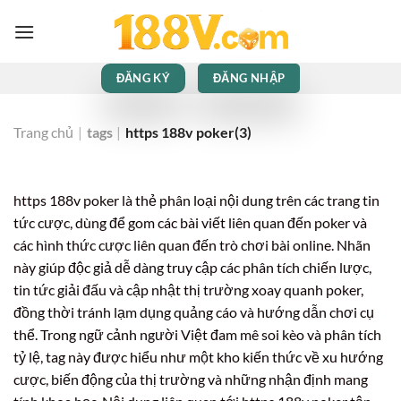
Bỏ
qua
nội
dung
ĐĂNG KÝ
ĐĂNG NHẬP
Trang chủ
|
tags
|
https 188v poker(3)
https 188v poker là thẻ phân loại nội dung trên các trang tin
tức cược, dùng để gom các bài viết liên quan đến poker và
các hình thức cược liên quan đến trò chơi bài online. Nhãn
này giúp độc giả dễ dàng truy cập các phân tích chiến lược,
tin tức giải đấu và cập nhật thị trường xoay quanh poker,
đồng thời tránh lạm dụng quảng cáo và hướng dẫn chơi cụ
thể. Trong ngữ cảnh người Việt đam mê soi kèo và phân tích
tỷ lệ, tag này được hiểu như một kho kiến thức về xu hướng
cược, biến động của thị trường và những nhận định mang