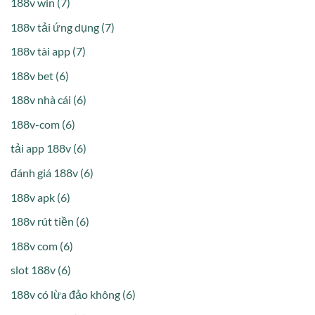
188v win (7)
188v tải ứng dụng (7)
188v tài app (7)
188v bet (6)
188v nhà cái (6)
188v-com (6)
tải app 188v (6)
đánh giá 188v (6)
188v apk (6)
188v rút tiền (6)
188v com (6)
slot 188v (6)
188v có lừa đảo không (6)