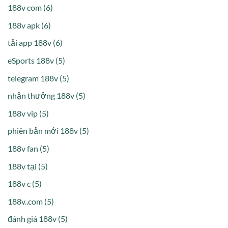
188v com (6)
188v apk (6)
tải app 188v (6)
eSports 188v (5)
telegram 188v (5)
nhận thưởng 188v (5)
188v vip (5)
phiên bản mới 188v (5)
188v fan (5)
188v tại (5)
188v c (5)
188v..com (5)
đánh giá 188v (5)