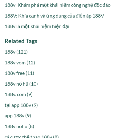
188v: Khám phá một khái niệm công nghệ độc đáo
188V: Khía cạnh và ứng dụng của điện áp 188V
188v là một khái niệm hiện đại
Related Tags
188v (121)
188v vom (12)
188v free (11)
188v nổ hũ (10)
188v. com (9)
tại app 188v (9)
app 188v (9)
188v nohu (8)
cá cược thể thao 188v (8)