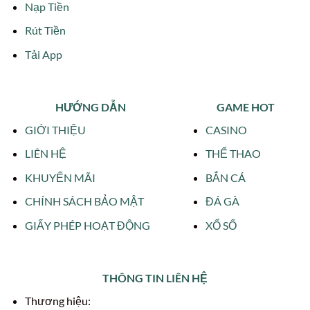
Nạp Tiền
Rút Tiền
Tải App
HƯỚNG DẪN
GAME HOT
GIỚI THIỆU
CASINO
LIÊN HỆ
THỂ THAO
KHUYẾN MÃI
BẮN CÁ
CHÍNH SÁCH BẢO MẬT
ĐÁ GÀ
GIẤY PHÉP HOẠT ĐỘNG
XỔ SỐ
THÔNG TIN LIÊN HỆ
Thương hiệu: