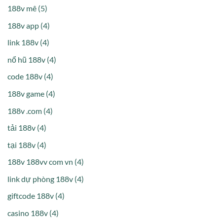
188v mê (5)
188v app (4)
link 188v (4)
nổ hũ 188v (4)
code 188v (4)
188v game (4)
188v .com (4)
tải 188v (4)
tại 188v (4)
188v 188vv com vn (4)
link dự phòng 188v (4)
giftcode 188v (4)
casino 188v (4)