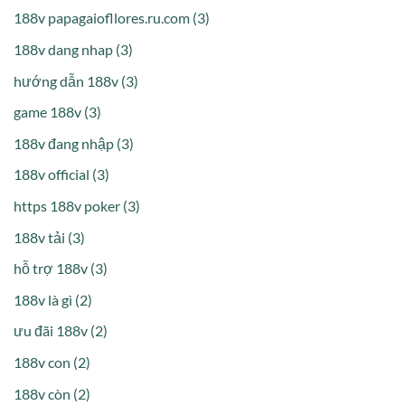
188v papagaiofllores.ru.com (3)
188v dang nhap (3)
hướng dẫn 188v (3)
game 188v (3)
188v đang nhập (3)
188v official (3)
https 188v poker (3)
188v tải (3)
hỗ trợ 188v (3)
188v là gì (2)
ưu đãi 188v (2)
188v con (2)
188v còn (2)