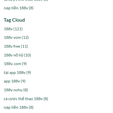
nạp tiền 188v (8)
Tag Cloud
188v (121)
188v vom (12)
188v free (11)
188v nổ hũ (10)
188v. com (9)
tại app 188v (9)
app 188v (9)
188v nohu (8)
cá cược thể thao 188v (8)
nạp tiền 188v (8)