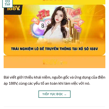
03
Th9
Bài viết giới thiệu khái niệm, nguồn gốc và ứng dụng của điện
áp 188V, cùng các yếu tố an toàn khi làm việc với nó.
TIẾP TỤC ĐỌC
→