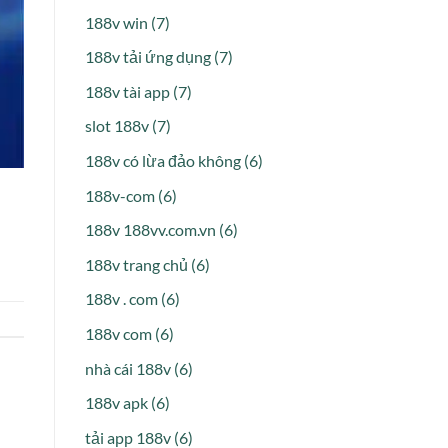
188v win (7)
188v tải ứng dụng (7)
188v tài app (7)
slot 188v (7)
188v có lừa đảo không (6)
188v-com (6)
188v 188vv.com.vn (6)
188v trang chủ (6)
188v . com (6)
188v com (6)
nhà cái 188v (6)
188v apk (6)
tải app 188v (6)