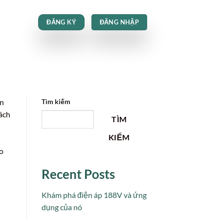
ĐĂNG KÝ
ĐĂNG NHẬP
an
Tìm kiếm
cách
TÌM
KIẾM
so
Recent Posts
Khám phá điện áp 188V và ứng
dụng của nó