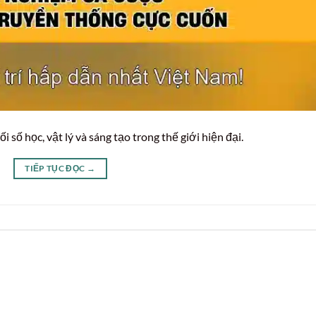
i số học, vật lý và sáng tạo trong thế giới hiện đại.
TIẾP TỤC ĐỌC
→