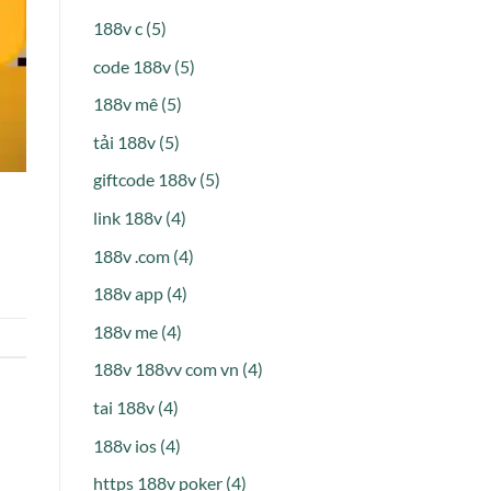
188v c (5)
code 188v (5)
188v mê (5)
tải 188v (5)
giftcode 188v (5)
link 188v (4)
188v .com (4)
188v app (4)
188v me (4)
188v 188vv com vn (4)
tai 188v (4)
188v ios (4)
https 188v poker (4)