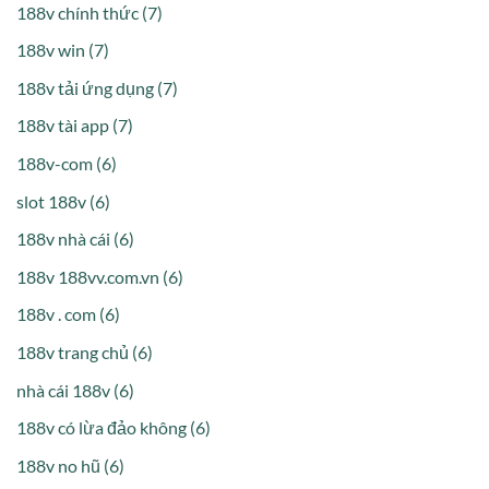
188v chính thức (7)
188v win (7)
188v tải ứng dụng (7)
188v tài app (7)
188v-com (6)
slot 188v (6)
188v nhà cái (6)
188v 188vv.com.vn (6)
188v . com (6)
188v trang chủ (6)
nhà cái 188v (6)
188v có lừa đảo không (6)
188v no hũ (6)