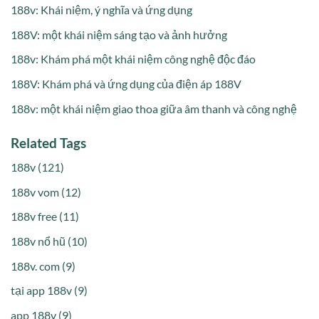
188v: Khái niệm, ý nghĩa và ứng dụng
188V: một khái niệm sáng tạo và ảnh hưởng
188v: Khám phá một khái niệm công nghệ độc đáo
188V: Khám phá và ứng dụng của điện áp 188V
188v: một khái niệm giao thoa giữa âm thanh và công nghệ
Related Tags
188v (121)
188v vom (12)
188v free (11)
188v nổ hũ (10)
188v. com (9)
tại app 188v (9)
app 188v (9)