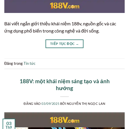
Bài viết ngắn giới thiệu khái niệm 188v, nguồn gốc và các
ứng dụng phổ biến trong công nghệ và đời sống.
TIẾP TỤC ĐỌC
→
Đăng trong
Tin tức
188V: một khái niệm sáng tạo và ảnh
hưởng
ĐĂNG VÀO
03/09/2025
BỞI
NGUYỄN THỊ NGỌC LAN
03
Th9