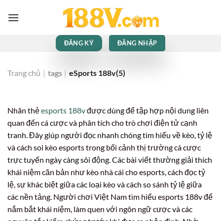
Bỏ
qua
nội
dung
ĐĂNG KÝ
ĐĂNG NHẬP
Trang chủ
|
tags
|
eSports 188v(5)
Nhãn thẻ
esports 188v
được dùng để tập hợp nội dung liên
quan đến cá cược và phân tích cho trò chơi điện tử cạnh
tranh. Đây giúp người đọc nhanh chóng tìm hiểu về kèo, tỷ lệ
và cách soi kèo esports trong bối cảnh thị trường cá cược
trực tuyến ngày càng sôi động. Các bài viết thường giải thích
khái niệm căn bản như kèo nhà cái cho esports, cách đọc tỷ
lệ, sự khác biệt giữa các loại kèo và cách so sánh tỷ lệ giữa
các nền tảng. Người chơi Việt Nam tìm hiểu esports 188v để
nắm bắt khái niệm, làm quen với ngôn ngữ cược và các