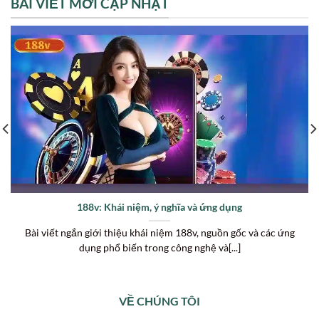
BÀI VIẾT MỚI CẬP NHẬT
188v: Khái niệm, ý nghĩa và ứng dụng
Bài viết ngắn giới thiệu khái niệm 188v, nguồn gốc và các ứng
dụng phổ biến trong công nghệ và[...]
VỀ CHÚNG TÔI