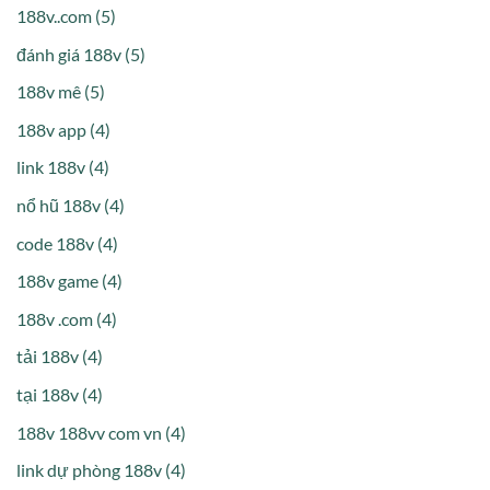
188v..com (5)
đánh giá 188v (5)
188v mê (5)
188v app (4)
link 188v (4)
nổ hũ 188v (4)
code 188v (4)
188v game (4)
188v .com (4)
tải 188v (4)
tại 188v (4)
188v 188vv com vn (4)
link dự phòng 188v (4)