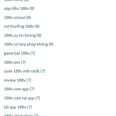
nạp tiền 188v (8)
188v school (8)
rút thưởng 188v (8)
188v uy tín không (8)
188v có hợp pháp không (8)
game bài 188v (7)
188v win (7)
code 188v mới nhất (7)
review 188v (7)
188v com app (7)
188v com tại app (7)
tải app 188v (7)
188v chính thức (7)