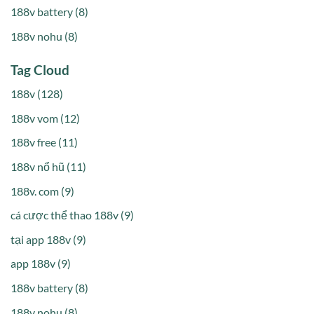
188v battery (8)
188v nohu (8)
Tag Cloud
188v (128)
188v vom (12)
188v free (11)
188v nổ hũ (11)
188v. com (9)
cá cược thể thao 188v (9)
tại app 188v (9)
app 188v (9)
188v battery (8)
188v nohu (8)