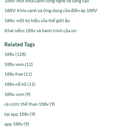
188v: một khía cạnh công nghệ và sáng tạo
188V: Khía cạnh và ứng dụng của điện áp 188V
188v: một ký hiệu của thế giới ảo
Khái niệm 188v và hành trình của nó
Related Tags
188v (128)
188v vom (12)
188v free (11)
188v nổ hũ (11)
188v. com (9)
cá cược thể thao 188v (9)
tại app 188v (9)
app 188v (9)