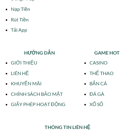
Nạp Tiền
Rút Tiền
Tải App
HƯỚNG DẪN
GAME HOT
GIỚI THIỆU
CASINO
LIÊN HỆ
THỂ THAO
KHUYẾN MÃI
BẮN CÁ
CHÍNH SÁCH BẢO MẬT
ĐÁ GÀ
GIẤY PHÉP HOẠT ĐỘNG
XỔ SỐ
THÔNG TIN LIÊN HỆ