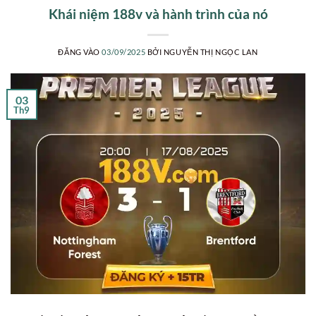
Khái niệm 188v và hành trình của nó
ĐĂNG VÀO
03/09/2025
BỞI
NGUYỄN THỊ NGỌC LAN
03
Th9