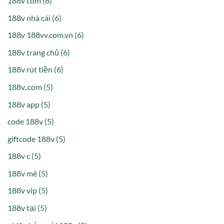
188v com (6)
188v nhà cái (6)
188v 188vv.com.vn (6)
188v trang chủ (6)
188v rút tiền (6)
188v..com (5)
188v app (5)
code 188v (5)
giftcode 188v (5)
188v c (5)
188v mê (5)
188v vip (5)
188v tại (5)