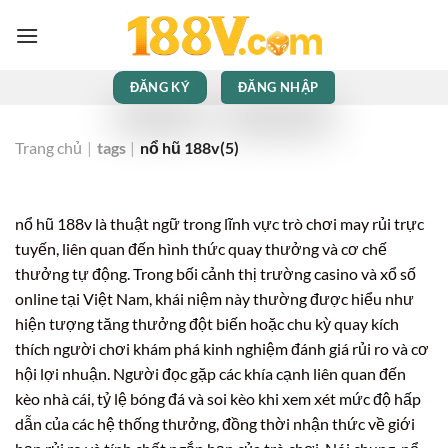
Bỏ
qua
nội
dung
ĐĂNG KÝ
ĐĂNG NHẬP
Trang chủ
|
tags
|
nổ hũ 188v(5)
nổ hũ 188v là thuật ngữ trong lĩnh vực trò chơi may rủi trực
tuyến, liên quan đến hình thức quay thưởng và cơ chế
thưởng tự động. Trong bối cảnh thị trường casino và xổ số
online tại Việt Nam, khái niệm này thường được hiểu như
hiện tượng tăng thưởng đột biến hoặc chu kỳ quay kích
thích người chơi khám phá kinh nghiệm đánh giá rủi ro và cơ
hội lợi nhuận. Người đọc gặp các khía cạnh liên quan đến
kèo nhà cái, tỷ lệ bóng đá và soi kèo khi xem xét mức độ hấp
dẫn của các hệ thống thưởng, đồng thời nhận thức về giới