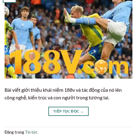
Bài viết giới thiệu khái niệm 188v và tác động của nó lên
công nghệ, kiến trúc và con người trong tương lai.
TIẾP TỤC ĐỌC
→
Đăng trong
Tin tức