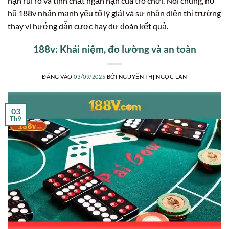
hạn rủi ro và tính chất ngắn hạn của trò chơi. Nói chung, nổ
hũ 188v nhấn mạnh yếu tố lý giải và sự nhận diện thị trường
thay vì hướng dẫn cược hay dự đoán kết quả.
188v: Khái niệm, đo lường và an toàn
ĐĂNG VÀO
03/09/2025
BỞI
NGUYỄN THỊ NGỌC LAN
03
Th9