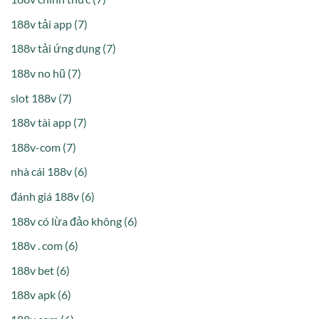
188v tải app (7)
188v tải ứng dụng (7)
188v no hũ (7)
slot 188v (7)
188v tài app (7)
188v-com (7)
nhà cái 188v (6)
đánh giá 188v (6)
188v có lừa đảo không (6)
188v . com (6)
188v bet (6)
188v apk (6)