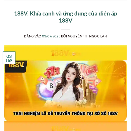
188V: Khía cạnh và ứng dụng của điện áp
188V
ĐĂNG VÀO
03/09/2025
BỞI
NGUYỄN THỊ NGỌC LAN
03
Th9