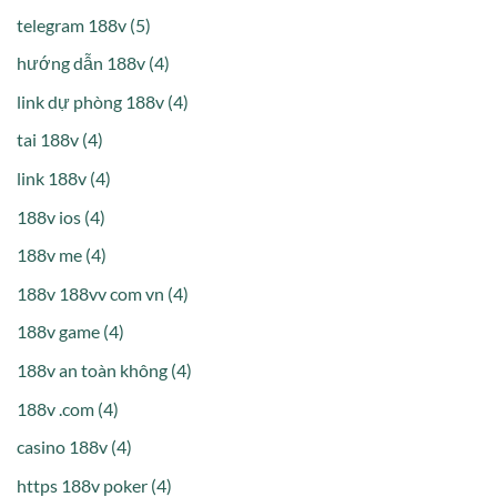
telegram 188v (5)
hướng dẫn 188v (4)
link dự phòng 188v (4)
tai 188v (4)
link 188v (4)
188v ios (4)
188v me (4)
188v 188vv com vn (4)
188v game (4)
188v an toàn không (4)
188v .com (4)
casino 188v (4)
https 188v poker (4)