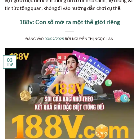
vụ người đọc tìm kiếm thông tin có tính so sánh, hệ thống và
tin tức tổng quan, không đi vào hướng dẫn chơi cụ thể.
188v: Con số mở ra một thế giới riêng
ĐĂNG VÀO
03/09/2025
BỞI
NGUYỄN THỊ NGỌC LAN
03
Th9