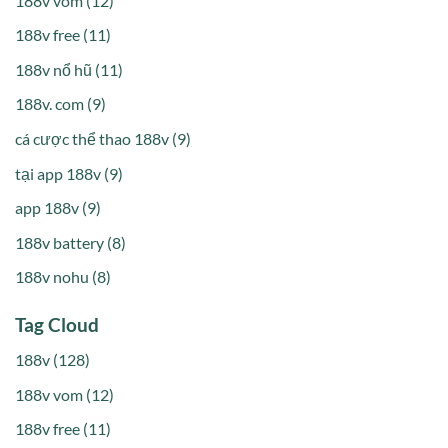
188v vom (12)
188v free (11)
188v nổ hũ (11)
188v. com (9)
cá cược thể thao 188v (9)
tại app 188v (9)
app 188v (9)
188v battery (8)
188v nohu (8)
Tag Cloud
188v (128)
188v vom (12)
188v free (11)