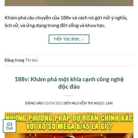
Khám phá câu chuyện của 188v và cách nó gợi mở ý nghĩa,
lịch sử, và ứng dụng trong đời sống và khoa học.
TIẾP TỤC ĐỌC
→
Đăng trong
Tin tức
188v: Khám phá một khía cạnh công nghệ
độc đáo
ĐĂNG VÀO
03/09/2025
BỞI
NGUYỄN THỊ NGỌC LAN
03
Th9