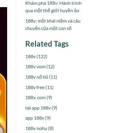
Khám phá 188v: Hành trình
qua một thế giới huyền ảo
188v: một khái niệm và câu
chuyện của một con số
Related Tags
188v (122)
188v vom (12)
188v nổ hũ (11)
188v free (11)
188v. com (9)
tại app 188v (9)
app 188v (9)
188v nohu (8)