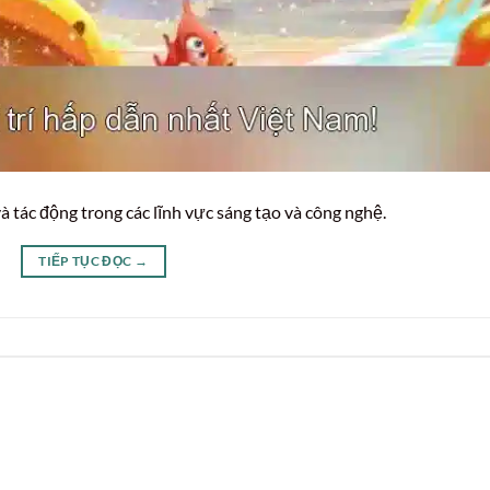
à tác động trong các lĩnh vực sáng tạo và công nghệ.
TIẾP TỤC ĐỌC
→