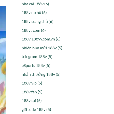
nhà cái 188v (6)
188v no hũ (6)
188v trang chủ (6)
188v . com (6)
188v 188vv.com.vn (6)
phiên bản mới 188v (5)
telegram 188v (5)
eSports 188v (5)
nhận thưởng 188v (5)
188v vip (5)
188v fan (5)
188v tại (5)
giftcode 188v (5)