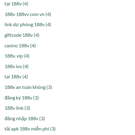
tại 188v (4)
188v 188vv com vn (4)
link dự phòng 188v (4)
giftcode 188v (4)
casino 188v (4)
188v. vip (4)
188v ios (4)
tai 188v (4)
188v an toàn không (3)
đăng ký 188v (3)
188v link (3)
đăng nhập 188v (3)
tải apk 188v miễn phí (3)