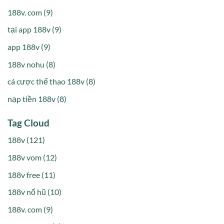
188v. com (9)
tại app 188v (9)
app 188v (9)
188v nohu (8)
cá cược thể thao 188v (8)
nạp tiền 188v (8)
Tag Cloud
188v (121)
188v vom (12)
188v free (11)
188v nổ hũ (10)
188v. com (9)