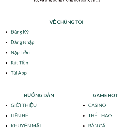
VỀ CHÚNG TÔI
Đăng Ký
Đăng Nhập
Nạp Tiền
Rút Tiền
Tải App
HƯỚNG DẪN
GAME HOT
GIỚI THIỆU
CASINO
LIÊN HỆ
THỂ THAO
KHUYẾN MÃI
BẮN CÁ