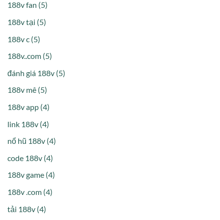
188v fan (5)
188v tại (5)
188v c (5)
188v..com (5)
đánh giá 188v (5)
188v mê (5)
188v app (4)
link 188v (4)
nổ hũ 188v (4)
code 188v (4)
188v game (4)
188v .com (4)
tải 188v (4)