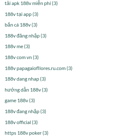
tải apk 188v miễn phí (3)
188v tại app (3)
bắn cá 188v (3)
188v đăng nhập (3)
188v me (3)
188v com vn (3)
188v papagaiofllores.ru.com (3)
188v dang nhap (3)
hướng dẫn 188v (3)
game 188v (3)
188v đang nhập (3)
188v official (3)
https 188v poker (3)