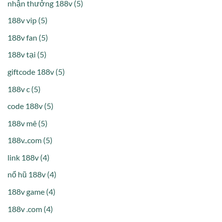
nhận thưởng 188v (5)
188v vip (5)
188v fan (5)
188v tại (5)
giftcode 188v (5)
188v c (5)
code 188v (5)
188v mê (5)
188v..com (5)
link 188v (4)
nổ hũ 188v (4)
188v game (4)
188v .com (4)