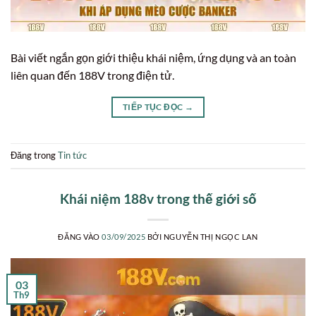
Bài viết ngắn gọn giới thiệu khái niệm, ứng dụng và an toàn
liên quan đến 188V trong điện tử.
TIẾP TỤC ĐỌC
→
Đăng trong
Tin tức
Khái niệm 188v trong thế giới số
ĐĂNG VÀO
03/09/2025
BỞI
NGUYỄN THỊ NGỌC LAN
03
Th9