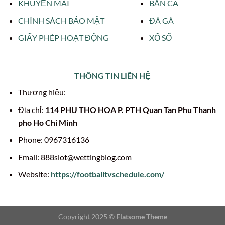
KHUYẾN MÃI
BẮN CÁ
CHÍNH SÁCH BẢO MẬT
ĐÁ GÀ
GIẤY PHÉP HOẠT ĐỘNG
XỔ SỐ
THÔNG TIN LIÊN HỆ
Thương hiệu:
Địa chỉ:
114 PHU THO HOA P. PTH Quan Tan Phu Thanh
pho Ho Chi Minh
Phone:
0967316136
Email:
888slot@wettingblog.com
Website:
https://footballtvschedule.com/
Copyright 2025 ©
Flatsome Theme