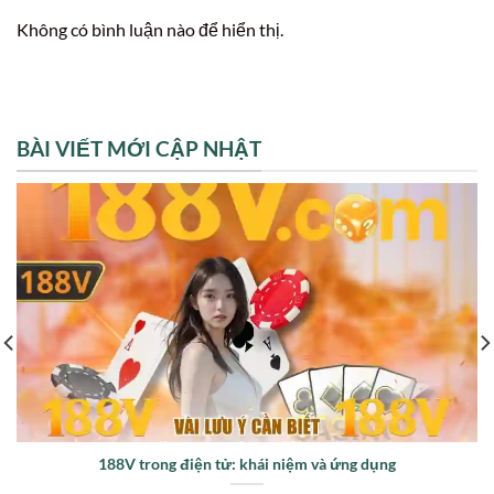
Không có bình luận nào để hiển thị.
BÀI VIẾT MỚI CẬP NHẬT
188V trong điện tử: khái niệm và ứng dụng