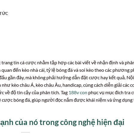
 TỨC
c trang tin cá cược nhằm tập hợp các bài viết về nhận định và phâ
ên quan đến kèo nhà cái, tỷ lệ bóng đá và soi kèo theo các phương 
n đấu gần đây, mà không phải hướng dẫn đặt cược hay kết quả. Nội
n như kèo châu Á, kèo châu Âu, handicap, cùng cách diễn giải các c
c về độ tin cậy của phân tích. Tag
188v con
phục vụ mục đích tra 
 về cược bóng đá, giúp người đọc nắm được khái niệm và ứng dụng 
ạnh của nó trong công nghệ hiện đại