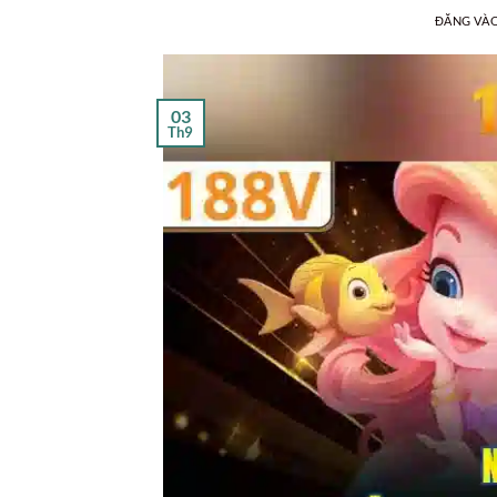
ĐĂNG VÀ
03
Th9