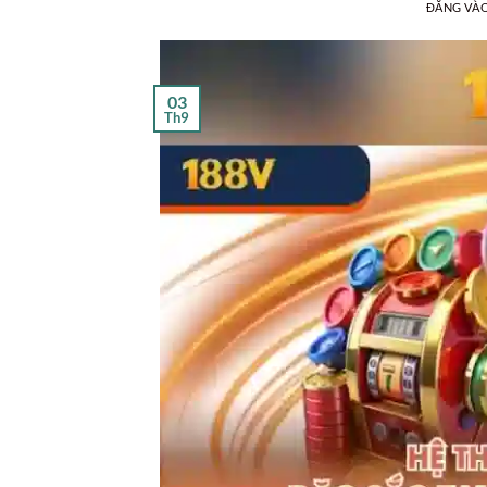
ĐĂNG VÀ
03
Th9