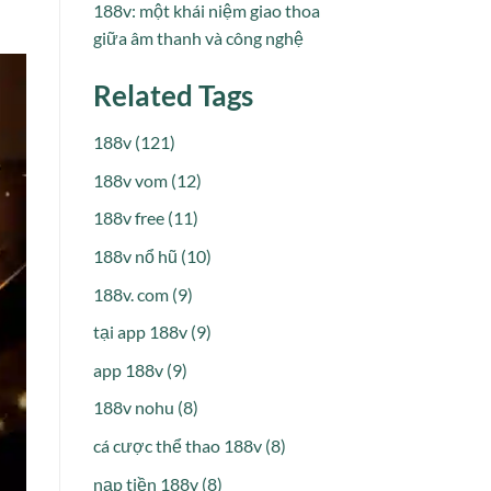
188v: một khái niệm giao thoa
giữa âm thanh và công nghệ
Related Tags
188v (121)
188v vom (12)
188v free (11)
188v nổ hũ (10)
188v. com (9)
tại app 188v (9)
app 188v (9)
188v nohu (8)
cá cược thể thao 188v (8)
nạp tiền 188v (8)