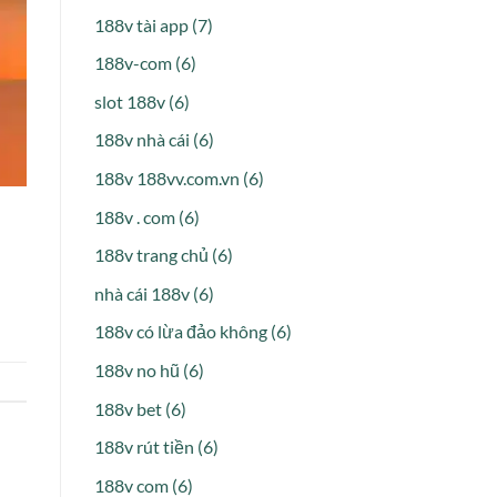
188v tài app (7)
188v-com (6)
slot 188v (6)
188v nhà cái (6)
188v 188vv.com.vn (6)
188v . com (6)
188v trang chủ (6)
nhà cái 188v (6)
188v có lừa đảo không (6)
188v no hũ (6)
188v bet (6)
188v rút tiền (6)
188v com (6)