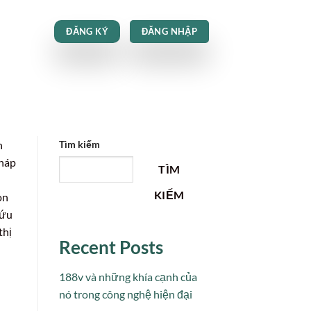
ĐĂNG KÝ
ĐĂNG NHẬP
n
Tìm kiếm
pháp
TÌM
KIẾM
on
cứu
thị
Recent Posts
188v và những khía cạnh của
nó trong công nghệ hiện đại