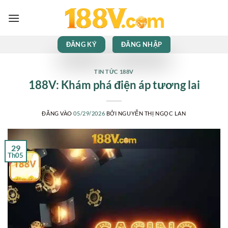
Bỏ
qua
nội
dung
ĐĂNG KÝ
ĐĂNG NHẬP
TIN TỨC 188V
188V: Khám phá điện áp tương lai
ĐĂNG VÀO
05/29/2026
BỞI
NGUYỄN THỊ NGỌC LAN
29
Th05