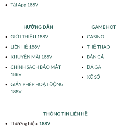
Tải App 188V
HƯỚNG DẪN
GAME HOT
GIỚI THIỆU 188V
CASINO
LIÊN HỆ 188V
THỂ THAO
KHUYẾN MÃI 188V
BẮN CÁ
CHÍNH SÁCH BẢO MẬT
ĐÁ GÀ
188V
XỔ SỐ
GIẤY PHÉP HOẠT ĐỘNG
188V
THÔNG TIN LIÊN HỆ
Thương hiệu:
188V