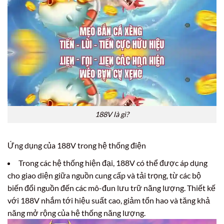
188V là gì?
Ứng dụng của 188V trong hệ thống điện
Trong các hệ thống hiện đại, 188V có thể được áp dụng
cho giao diện giữa nguồn cung cấp và tải trọng, từ các bộ
biến đổi nguồn đến các mô-đun lưu trữ năng lượng. Thiết kế
với 188V nhắm tới hiệu suất cao, giảm tổn hao và tăng khả
năng mở rộng của hệ thống năng lượng.