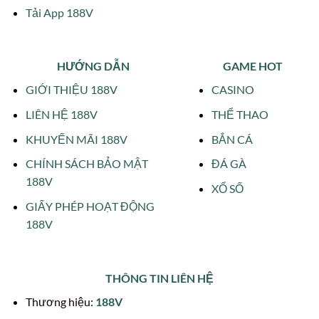
Tải App 188V
HƯỚNG DẪN
GAME HOT
GIỚI THIỆU 188V
CASINO
LIÊN HỆ 188V
THỂ THAO
KHUYẾN MÃI 188V
BẮN CÁ
CHÍNH SÁCH BẢO MẬT
ĐÁ GÀ
188V
XỔ SỐ
GIẤY PHÉP HOẠT ĐỘNG
188V
THÔNG TIN LIÊN HỆ
Thương hiệu:
188V