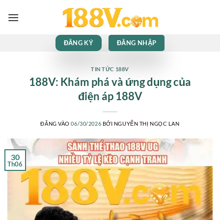
Bỏ
qua
nội
dung
ĐĂNG KÝ
ĐĂNG NHẬP
TIN TỨC 188V
188V: Khám phá và ứng dụng của
điện áp 188V
ĐĂNG VÀO
06/30/2026
BỞI
NGUYỄN THỊ NGỌC LAN
30
Th06