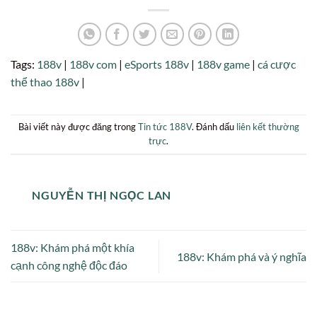
Tags:
188v
|
188v com
|
eSports 188v
|
188v game
|
cá cược
thể thao 188v
|
Bài viết này được đăng trong
Tin tức 188V
. Đánh dấu
liên kết thường
trực
.
NGUYỄN THỊ NGỌC LAN
188v: Khám phá một khía
188v: Khám phá và ý nghĩa
cạnh công nghệ độc đáo