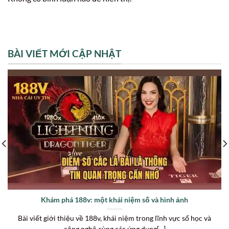
BÀI VIẾT MỚI CẬP NHẬT
Khám phá 188v: một khái niệm số và hình ảnh
Bài viết giới thiệu về 188v, khái niệm trong lĩnh vực số học và