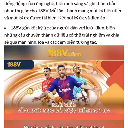
tiếng động của công nghệ, biến ánh sáng và gió thành bản
nhạc thị giác cho 188V. Mỗi âm thanh mang một ký hiệu điện
và một ký ức được tái hiện.
Kết nối ký ức và điện áp
188V gắn kết ký ức của người dân với lưới điện, biến
những câu chuyện thành dữ liệu có thể trải nghiệm và chia
sẻ qua màn hình, loa và các cảm biến tương tác.