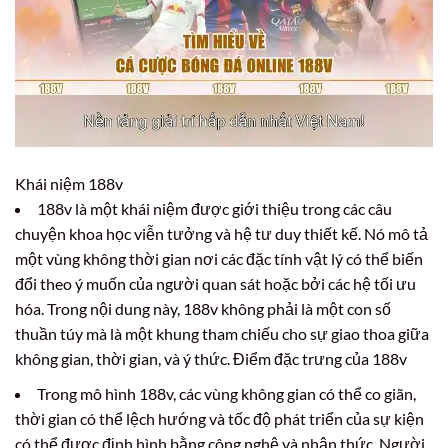
Khái niệm 188v
188v là một khái niệm được giới thiệu trong các câu
chuyện khoa học viễn tưởng và hệ tư duy thiết kế. Nó mô tả
một vùng không thời gian nơi các đặc tính vật lý có thể biến
đổi theo ý muốn của người quan sát hoặc bởi các hệ tối ưu
hóa. Trong nội dung này, 188v không phải là một con số
thuần túy mà là một khung tham chiếu cho sự giao thoa giữa
không gian, thời gian, và ý thức.
Điểm đặc trưng của 188v
Trong mô hình 188v, các vùng không gian có thể co giãn,
thời gian có thể lệch hướng và tốc độ phát triển của sự kiện
có thể được định hình bằng công nghệ và nhận thức. Người