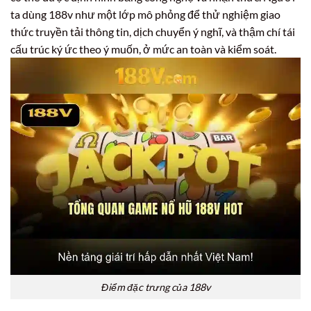
ta dùng 188v như một lớp mô phỏng để thử nghiệm giao
thức truyền tải thông tin, dịch chuyển ý nghĩ, và thậm chí tái
cấu trúc ký ức theo ý muốn, ở mức an toàn và kiểm soát.
Điểm đặc trưng của 188v