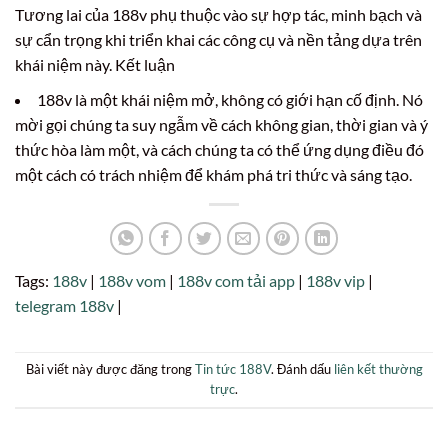
Tương lai của 188v phụ thuộc vào sự hợp tác, minh bạch và
sự cẩn trọng khi triển khai các công cụ và nền tảng dựa trên
khái niệm này.
Kết luận
188v là một khái niệm mở, không có giới hạn cố định. Nó
mời gọi chúng ta suy ngẫm về cách không gian, thời gian và ý
thức hòa làm một, và cách chúng ta có thể ứng dụng điều đó
một cách có trách nhiệm để khám phá tri thức và sáng tạo.
Tags:
188v
|
188v vom
|
188v com tải app
|
188v vip
|
telegram 188v
|
Bài viết này được đăng trong
Tin tức 188V
. Đánh dấu
liên kết thường
trực
.