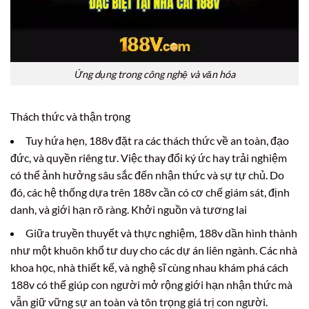
Ứng dụng trong công nghệ và văn hóa
Thách thức và thận trọng
Tuy hứa hẹn, 188v đặt ra các thách thức về an toàn, đạo
đức, và quyền riêng tư. Việc thay đổi ký ức hay trải nghiệm
có thể ảnh hưởng sâu sắc đến nhận thức và sự tự chủ. Do
đó, các hệ thống dựa trên 188v cần có cơ chế giám sát, định
danh, và giới hạn rõ ràng.
Khởi nguồn và tương lai
Giữa truyền thuyết và thực nghiệm, 188v dần hình thành
như một khuôn khổ tư duy cho các dự án liên ngành. Các nhà
khoa học, nhà thiết kế, và nghệ sĩ cùng nhau khám phá cách
188v có thể giúp con người mở rộng giới hạn nhận thức mà
vẫn giữ vững sự an toàn và tôn trọng giá trị con người.