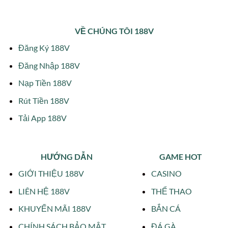
VỀ CHÚNG TÔI 188V
Đăng Ký 188V
Đăng Nhập 188V
Nạp Tiền 188V
Rút Tiền 188V
Tải App 188V
HƯỚNG DẪN
GAME HOT
GIỚI THIỆU 188V
CASINO
LIÊN HỆ 188V
THỂ THAO
KHUYẾN MÃI 188V
BẮN CÁ
CHÍNH SÁCH BẢO MẬT
ĐÁ GÀ