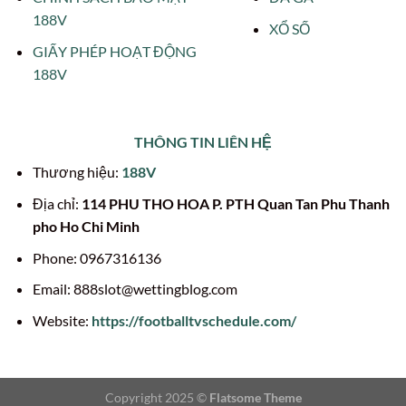
188V
XỔ SỐ
GIẤY PHÉP HOẠT ĐỘNG
188V
THÔNG TIN LIÊN HỆ
Thương hiệu:
188V
Địa chỉ:
114 PHU THO HOA P. PTH Quan Tan Phu Thanh
pho Ho Chi Minh
Phone:
0967316136
Email:
888slot@wettingblog.com
Website:
https://footballtvschedule.com/
Copyright 2025 ©
Flatsome Theme