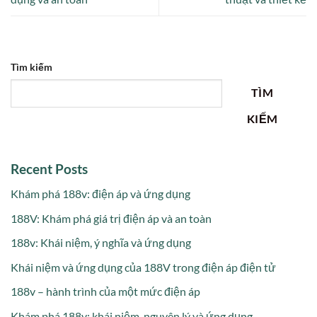
Tìm kiếm
TÌM
KIẾM
Recent Posts
Khám phá 188v: điện áp và ứng dụng
188V: Khám phá giá trị điện áp và an toàn
188v: Khái niệm, ý nghĩa và ứng dụng
Khái niệm và ứng dụng của 188V trong điện áp điện tử
188v – hành trình của một mức điện áp
Khám phá 188v: khái niệm, nguyên lý và ứng dụng