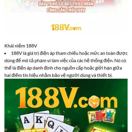
Khái niệm 188V
188V là giá trị điện áp tham chiếu hoặc mức an toàn được
dùng để mô tả phạm vi làm việc của các hệ thống điện. Nó có
thể là điện áp danh định cho nguồn cấp hoặc giới hạn giữa
hai điểm tín hiệu nhằm bảo vệ người dùng và thiết bị.