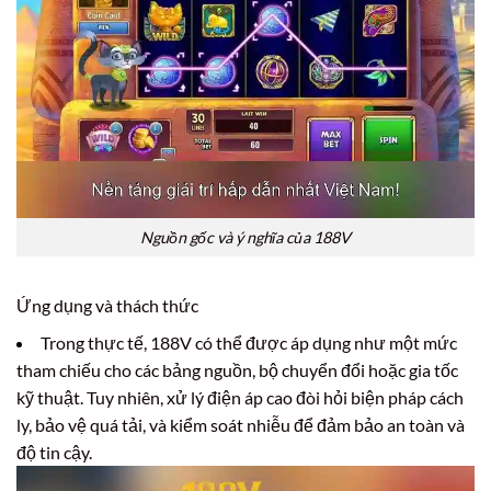
Nguồn gốc và ý nghĩa của 188V
Ứng dụng và thách thức
Trong thực tế, 188V có thể được áp dụng như một mức
tham chiếu cho các bảng nguồn, bộ chuyển đổi hoặc gia tốc
kỹ thuật. Tuy nhiên, xử lý điện áp cao đòi hỏi biện pháp cách
ly, bảo vệ quá tải, và kiểm soát nhiễu để đảm bảo an toàn và
độ tin cậy.