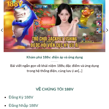
Khám phá 188v: điện áp và ứng dụng
Bài viết ngắn gọn về khái niệm 188v, đặc điểm và ứng dụng
trong hệ thống điện, cùng lưu ý an[...]
VỀ CHÚNG TÔI 188V
Đăng Ký 188V
Đăng Nhập 188V