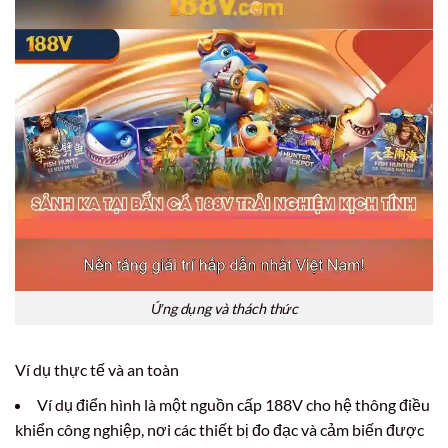
Ứng dụng và thách thức
Ví dụ thực tế và an toàn
Ví dụ điển hình là một nguồn cấp 188V cho hệ thông điều
khiển công nghiệp, nơi các thiết bị đo đạc và cảm biến được