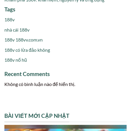
Tags
188v
nhà cái 188v
188v 188vv.com.vn
188v có lừa đảo không
188v nổ hũ
Recent Comments
Không có bình luận nào để hiển thị.
BÀI VIẾT MỚI CẬP NHẬT