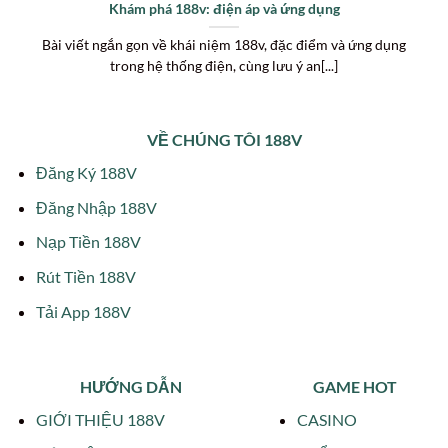
Khám phá 188v: điện áp và ứng dụng
Bài viết ngắn gọn về khái niệm 188v, đặc điểm và ứng dụng
trong hệ thống điện, cùng lưu ý an[...]
VỀ CHÚNG TÔI 188V
Đăng Ký 188V
Đăng Nhập 188V
Nạp Tiền 188V
Rút Tiền 188V
Tải App 188V
HƯỚNG DẪN
GAME HOT
GIỚI THIỆU 188V
CASINO